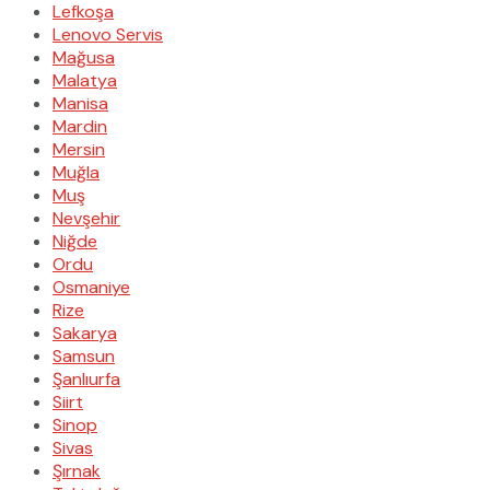
Lefkoşa
Lenovo Servis
Mağusa
Malatya
Manisa
Mardin
Mersin
Muğla
Muş
Nevşehir
Niğde
Ordu
Osmaniye
Rize
Sakarya
Samsun
Şanlıurfa
Siirt
Sinop
Sivas
Şırnak