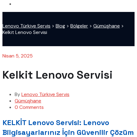
Lenovo Türkiye Servis
>
Blog
>
Bölgeler
>
Gümüşhane
>
Kelkit Lenovo Servisi
Nisan 5, 2025
Kelkit Lenovo Servisi
By
Lenovo Türkiye Servis
Gümüşhane
0 Comments
KELKİT Lenovo Servisi: Lenovo
Bilgisayarlarınız İçin Güvenilir Çözüm