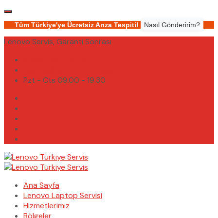
Tüm Türkiye'ye Ücretsiz Arıza Tespiti!
Nasıl Gönderirim?
Lenovo Servis, Garanti Sonrası
(0232) 450 02 02
destek@lenovoturkiyeservis.com
Pzt - Cts 09.00 - 19.30
Ana Sayfa
Lenovo Laptop Servisi
Hizmetlerimiz
Bölgeler