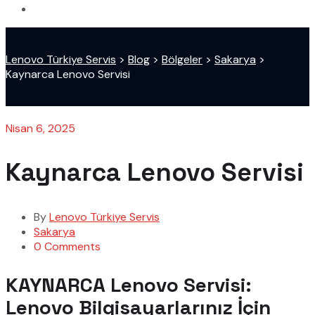
Lenovo Türkiye Servis
>
Blog
>
Bölgeler
>
Sakarya
>
Kaynarca Lenovo Servisi
Nisan 6, 2025
Kaynarca Lenovo Servisi
By
Lenovo Türkiye Servis
Sakarya
0 Comments
KAYNARCA Lenovo Servisi:
Lenovo Bilgisayarlarınız İçin