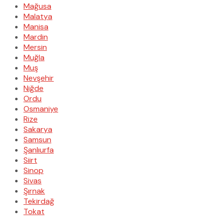
Mağusa
Malatya
Manisa
Mardin
Mersin
Muğla
Muş
Nevşehir
Niğde
Ordu
Osmaniye
Rize
Sakarya
Samsun
Şanlıurfa
Siirt
Sinop
Sivas
Şırnak
Tekirdağ
Tokat