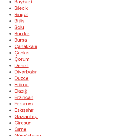
Bayburt
Bilecik
Bingöl
Bitlis
Bolu
Burdur
Bursa
Çanakkale
Çankırı
Çorum
Denizli
Diyarbakır
Düzce
Edirne
Elazığ
Erzincan
Erzurum
Eskişehir
Gaziantep
Giresun
Girne
Gümüşhane