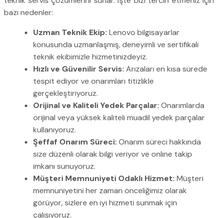
teknik servis çözümlerini sunar. İşte bizi tercih etmeniz için
bazı nedenler:
Uzman Teknik Ekip:
Lenovo bilgisayarlar
konusunda uzmanlaşmış, deneyimli ve sertifikalı
teknik ekibimizle hizmetinizdeyiz.
Hızlı ve Güvenilir Servis:
Arızaları en kısa sürede
tespit ediyor ve onarımları titizlikle
gerçekleştiriyoruz.
Orijinal ve Kaliteli Yedek Parçalar:
Onarımlarda
orijinal veya yüksek kaliteli muadil yedek parçalar
kullanıyoruz.
Şeffaf Onarım Süreci:
Onarım süreci hakkında
size düzenli olarak bilgi veriyor ve online takip
imkanı sunuyoruz.
Müşteri Memnuniyeti Odaklı Hizmet:
Müşteri
memnuniyetini her zaman önceliğimiz olarak
görüyor, sizlere en iyi hizmeti sunmak için
çalışıyoruz.