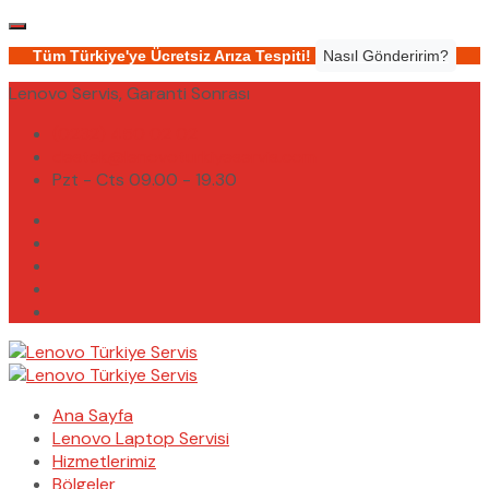
Tüm Türkiye'ye Ücretsiz Arıza Tespiti!
Nasıl Gönderirim?
Lenovo Servis, Garanti Sonrası
(0232) 450 02 02
destek@lenovoturkiyeservis.com
Pzt - Cts 09.00 - 19.30
Ana Sayfa
Lenovo Laptop Servisi
Hizmetlerimiz
Bölgeler