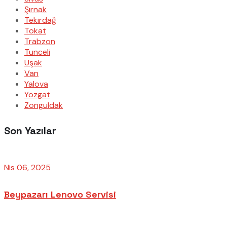
Şırnak
Tekirdağ
Tokat
Trabzon
Tunceli
Uşak
Van
Yalova
Yozgat
Zonguldak
Son Yazılar
Nis 06, 2025
Beypazarı Lenovo Servisi