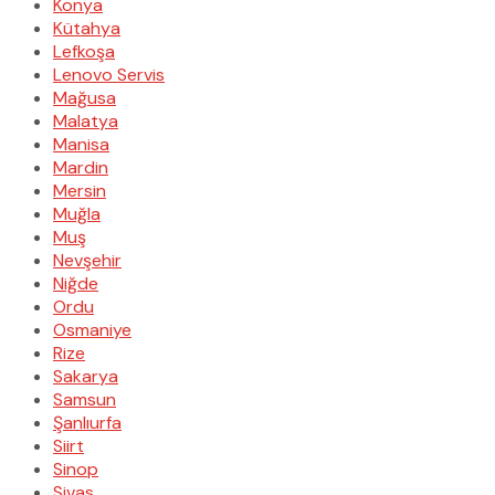
Konya
Kütahya
Lefkoşa
Lenovo Servis
Mağusa
Malatya
Manisa
Mardin
Mersin
Muğla
Muş
Nevşehir
Niğde
Ordu
Osmaniye
Rize
Sakarya
Samsun
Şanlıurfa
Siirt
Sinop
Sivas