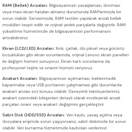
RAM (Bellek) Arızaları:
Bilgisayarınızın yavaşlaması, donması
veya mavi ekran hataları almanız durumunda RAM’lerinizde bir
sorun olabilir. Servisimizde, RAM testleri yapılarak arızalı bellek
modülleri tespit edilir ve orijinal yedek parçalarla değiştirilir. RAM
yükseltme hizmetimizle de bilgisayarınızın performansını
artırabilirsiniz.
Ekran (LCD/LED) Arızaları:
Kırık, çatlak, ölü piksel veya görüntü
bozuklukları gibi ekran sorunlarında, orijinal Lenovo ekran panelleri
ile değişim hizmeti sunuyoruz. Ekran kartı sorunlarına da
profesyonel teşhis ve onarım hizmeti veriyoruz.
Anakart Arızaları:
Bilgisayarınızın açılmaması, beklenmedik
kapanmalar veya USB portlarının çalışmaması gibi durumlarda
anakart arızası söz konusu olabilir. Deneyimli teknisyenlerimiz,
anakart üzerindeki bileşenleri detaylı olarak inceleyerek arızalı
parçaları onarır veya anakart değişimini gerçekleştirir.
Sabit Disk (HDD/SSD) Arızaları:
Veri kaybı, yavaş açılma veya
dosyalara erişimde sorun yaşıyorsanız, sabit diskinizde bir sorun
olabilir. Veri kurtarma hizmetimizle kaybolan verilerinizi