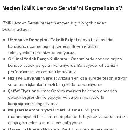
Neden İZNİK Lenovo Servisi’ni Seçmelisiniz?
İZNİK Lenovo Servisi’ni tercih etmeniz için birçok neden
bulunmaktadır:
Uzman ve Deneyimli Teknik Ekip:
Lenovo bilgisayarlar
konusunda uzmanlaşmış, deneyimli ve sertifikalı
teknisyenlerimizle hizmet veriyoruz.
Orijinal Yedek Parça Kullanımı:
Onarımlarda sadece orijinal
Lenovo yedek parçaları kullanıyoruz. Bu sayede, cihazınızın
performansını ve ömrünü koruyoruz.
Hızlı ve Güvenilir Servis:
Arızaları en kısa sürede tespit ediyor
ve onarım işlemlerini hızlı bir şekilde tamamlıyoruz.
Şeffaf Fiyatlandırma:
Onarım maliyeti hakkında önceden
detaylı bilgilendirme yapıyor ve sürpriz maliyetlerle
karşılaşmanızı engelliyoruz.
Müşteri Memnuniyeti Odaklı Hizmet:
Müşteri
memnuniyetini her zaman ön planda tutuyoruz ve sorunlarınıza
en iyi çözümleri sunmak için çalışıyoruz.
Garantili Onarım Hizmeti:
Yaptığımız onarımlara garanti