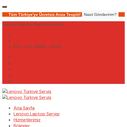
Tüm Türkiye'ye Ücretsiz Arıza Tespiti!
Nasıl Gönderirim?
Lenovo Servis, Garanti Sonrası
(0232) 450 02 02
destek@lenovoturkiyeservis.com
Pzt - Cts 09.00 - 19.30
Ana Sayfa
Lenovo Laptop Servisi
Hizmetlerimiz
Bölgeler