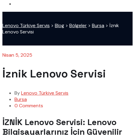
Lenovo Türkiye Servis
>
Blog
>
Bölgeler
>
Bursa
>
İznik
Lenovo Servisi
Nisan 5, 2025
İznik Lenovo Servisi
By
Lenovo Türkiye Servis
Bursa
0 Comments
İZNİK Lenovo Servisi: Lenovo
Bilgisayarlarınız İçin Güvenilir