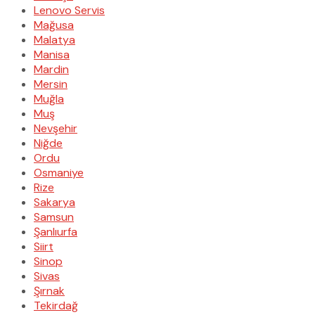
Lenovo Servis
Mağusa
Malatya
Manisa
Mardin
Mersin
Muğla
Muş
Nevşehir
Niğde
Ordu
Osmaniye
Rize
Sakarya
Samsun
Şanlıurfa
Siirt
Sinop
Sivas
Şırnak
Tekirdağ