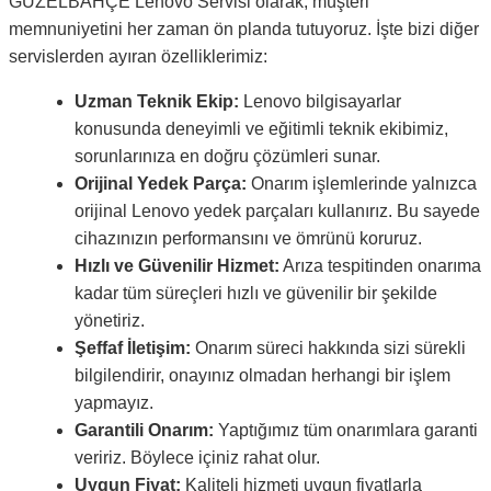
GÜZELBAHÇE Lenovo Servisi olarak, müşteri
memnuniyetini her zaman ön planda tutuyoruz. İşte bizi diğer
servislerden ayıran özelliklerimiz:
Uzman Teknik Ekip:
Lenovo bilgisayarlar
konusunda deneyimli ve eğitimli teknik ekibimiz,
sorunlarınıza en doğru çözümleri sunar.
Orijinal Yedek Parça:
Onarım işlemlerinde yalnızca
orijinal Lenovo yedek parçaları kullanırız. Bu sayede
cihazınızın performansını ve ömrünü koruruz.
Hızlı ve Güvenilir Hizmet:
Arıza tespitinden onarıma
kadar tüm süreçleri hızlı ve güvenilir bir şekilde
yönetiriz.
Şeffaf İletişim:
Onarım süreci hakkında sizi sürekli
bilgilendirir, onayınız olmadan herhangi bir işlem
yapmayız.
Garantili Onarım:
Yaptığımız tüm onarımlara garanti
veririz. Böylece içiniz rahat olur.
Uygun Fiyat:
Kaliteli hizmeti uygun fiyatlarla