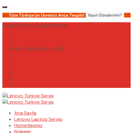
Tüm Türkiye'ye Ücretsiz Arıza Tespiti!
Nasıl Gönderirim?
Lenovo Servis, Garanti Sonrası
(0232) 450 02 02
destek@lenovoturkiyeservis.com
Pzt - Cts 09.00 - 19.30
Ana Sayfa
Lenovo Laptop Servisi
Hizmetlerimiz
Bölgeler