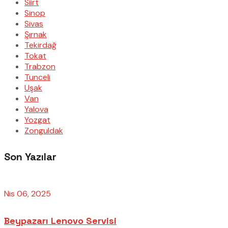
Siirt
Sinop
Sivas
Şırnak
Tekirdağ
Tokat
Trabzon
Tunceli
Uşak
Van
Yalova
Yozgat
Zonguldak
Son Yazılar
Nis 06, 2025
Beypazarı Lenovo Servisi