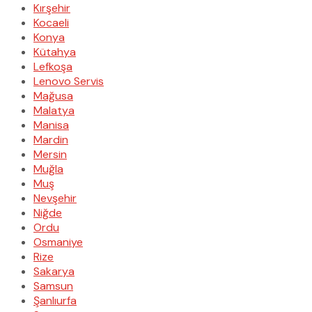
Kırşehir
Kocaeli
Konya
Kütahya
Lefkoşa
Lenovo Servis
Mağusa
Malatya
Manisa
Mardin
Mersin
Muğla
Muş
Nevşehir
Niğde
Ordu
Osmaniye
Rize
Sakarya
Samsun
Şanlıurfa