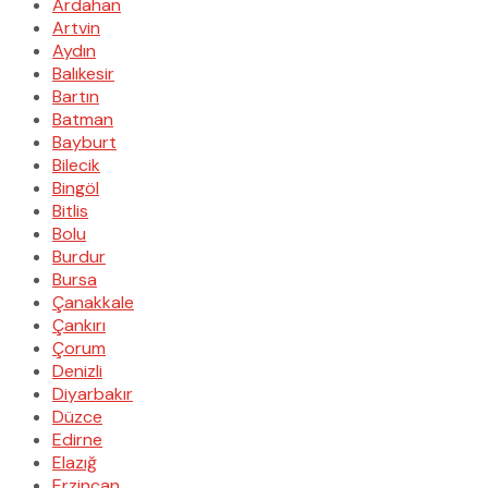
Ardahan
Artvin
Aydın
Balıkesir
Bartın
Batman
Bayburt
Bilecik
Bingöl
Bitlis
Bolu
Burdur
Bursa
Çanakkale
Çankırı
Çorum
Denizli
Diyarbakır
Düzce
Edirne
Elazığ
Erzincan