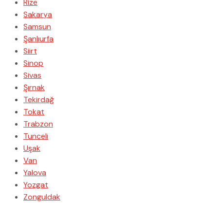
Rize
Sakarya
Samsun
Şanlıurfa
Siirt
Sinop
Sivas
Şırnak
Tekirdağ
Tokat
Trabzon
Tunceli
Uşak
Van
Yalova
Yozgat
Zonguldak