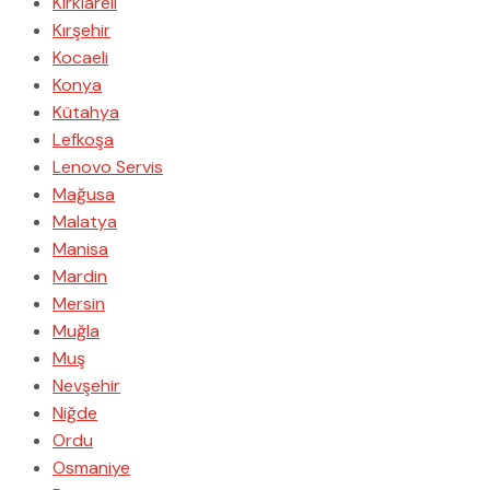
Kırklareli
Kırşehir
Kocaeli
Konya
Kütahya
Lefkoşa
Lenovo Servis
Mağusa
Malatya
Manisa
Mardin
Mersin
Muğla
Muş
Nevşehir
Niğde
Ordu
Osmaniye