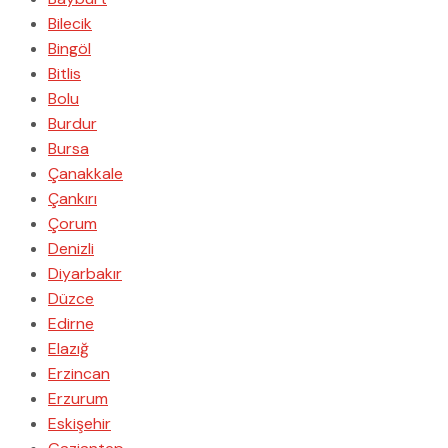
Bilecik
Bingöl
Bitlis
Bolu
Burdur
Bursa
Çanakkale
Çankırı
Çorum
Denizli
Diyarbakır
Düzce
Edirne
Elazığ
Erzincan
Erzurum
Eskişehir