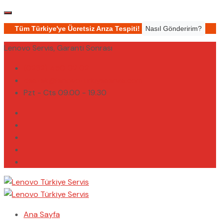
Tüm Türkiye'ye Ücretsiz Arıza Tespiti!
Nasıl Gönderirim?
Lenovo Servis, Garanti Sonrası
(0232) 450 02 02
destek@lenovoturkiyeservis.com
Pzt - Cts 09.00 - 19.30
Ana Sayfa