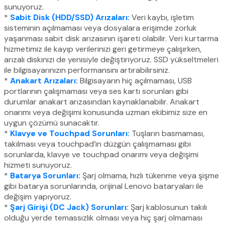
sunuyoruz.
*
Sabit Disk (HDD/SSD) Arızaları:
Veri kaybı, işletim
sisteminin açılmaması veya dosyalara erişimde zorluk
yaşanması sabit disk arızasının işareti olabilir. Veri kurtarma
hizmetimiz ile kayıp verilerinizi geri getirmeye çalışırken,
arızalı diskinizi de yenisiyle değiştiriyoruz. SSD yükseltmeleri
ile bilgisayarınızın performansını artırabilirsiniz.
*
Anakart Arızaları:
Bilgisayarın hiç açılmaması, USB
portlarının çalışmaması veya ses kartı sorunları gibi
durumlar anakart arızasından kaynaklanabilir. Anakart
onarımı veya değişimi konusunda uzman ekibimiz size en
uygun çözümü sunacaktır.
*
Klavye ve Touchpad Sorunları:
Tuşların basmaması,
takılması veya touchpad’in düzgün çalışmaması gibi
sorunlarda, klavye ve touchpad onarımı veya değişimi
hizmeti sunuyoruz.
*
Batarya Sorunları:
Şarj olmama, hızlı tükenme veya şişme
gibi batarya sorunlarında, orijinal Lenovo bataryaları ile
değişim yapıyoruz.
*
Şarj Girişi (DC Jack) Sorunları:
Şarj kablosunun takılı
olduğu yerde temassızlık olması veya hiç şarj olmaması