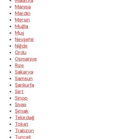
Malatya
Manisa
Mardin
Mersin
Muğla
Muş
Nevşehir
Niğde
Ordu
Osmaniye
Rize
Sakarya
Samsun
Şanlıurfa
Siirt
Sinop
Sivas
Şırnak
Tekirdağ
Tokat
Trabzon
Tunceli