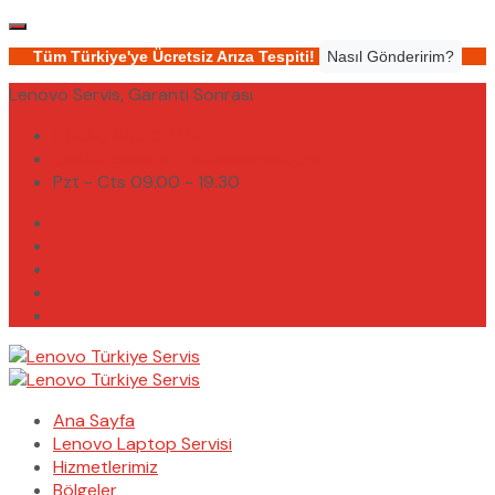
Tüm Türkiye'ye Ücretsiz Arıza Tespiti!
Nasıl Gönderirim?
Lenovo Servis, Garanti Sonrası
(0232) 450 02 02
destek@lenovoturkiyeservis.com
Pzt - Cts 09.00 - 19.30
Ana Sayfa
Lenovo Laptop Servisi
Hizmetlerimiz
Bölgeler