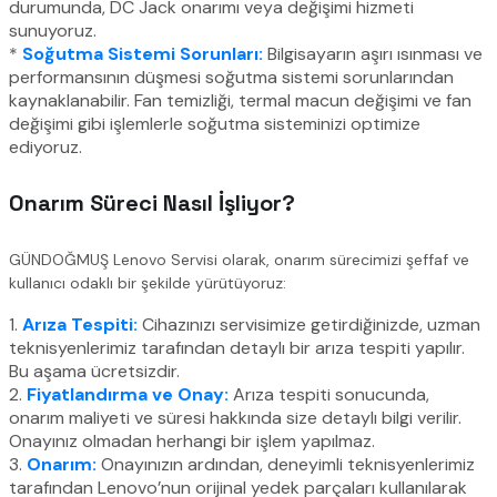
durumunda, DC Jack onarımı veya değişimi hizmeti
sunuyoruz.
*
Soğutma Sistemi Sorunları:
Bilgisayarın aşırı ısınması ve
performansının düşmesi soğutma sistemi sorunlarından
kaynaklanabilir. Fan temizliği, termal macun değişimi ve fan
değişimi gibi işlemlerle soğutma sisteminizi optimize
ediyoruz.
Onarım Süreci Nasıl İşliyor?
GÜNDOĞMUŞ Lenovo Servisi olarak, onarım sürecimizi şeffaf ve
kullanıcı odaklı bir şekilde yürütüyoruz:
1.
Arıza Tespiti:
Cihazınızı servisimize getirdiğinizde, uzman
teknisyenlerimiz tarafından detaylı bir arıza tespiti yapılır.
Bu aşama ücretsizdir.
2.
Fiyatlandırma ve Onay:
Arıza tespiti sonucunda,
onarım maliyeti ve süresi hakkında size detaylı bilgi verilir.
Onayınız olmadan herhangi bir işlem yapılmaz.
3.
Onarım:
Onayınızın ardından, deneyimli teknisyenlerimiz
tarafından Lenovo’nun orijinal yedek parçaları kullanılarak