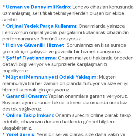
*
Uzman ve Deneyimli Kadro:
Lenovo cihazları konusunda
uzmanlaşmış, sertifikalı teknisyenlerden oluşan bir ekibe
sahibiz.
*
Orijinal Yedek Parça Kullanımı:
Onarımlarda yalnızca
Lenovo’nun orijinal yedek parçalarını kullanarak cihazınızın
performansını ve ömrünü koruyoruz.
*
Hızlı ve Güvenilir Hizmet:
Sorunlarınızı en kısa sürede
çözmek için çalışıyor ve güvenilir bir hizmet sunuyoruz.
*
Şeffaf Fiyatlandırma:
Onarım maliyeti hakkında önceden
detaylı bilgi veriyor ve sürprizlerle karşılaşmanızı
engelliyoruz.
*
Müşteri Memnuniyeti Odaklı Yaklaşım:
Müşteri
memnuniyetini her zaman ön planda tutuyor ve size en iyi
hizmeti sunmak için çalışıyoruz.
*
Garantili Onarım:
Yapılan onarımlara garanti veriyoruz.
Böylece, aynı sorunun tekrar etmesi durumunda ücretsiz
destek sağlıyoruz.
*
Online Takip İmkanı:
Onarım sürecini online olarak takip
edebilir, cihazınızın durumu hakkında güncel bilgilere
ulaşabilirsiniz.
*
Yerel Servis:
Yerel bir servis olarak, size daha yakın ve