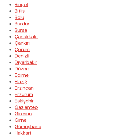
Bingöl
Bitlis
Bolu
Burdur
Bursa
Çanakkale
Çankırı
Çorum
Denizli
Diyarbakır
Düzce
Edirne
Elazığ
Erzincan
Erzurum
Eskişehir
Gaziantep
Giresun
Girne
Gümüşhane
Hakkari