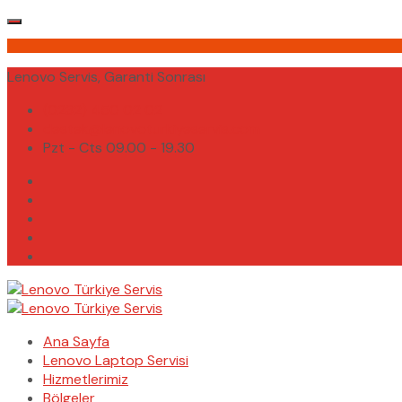
Lenovo Servis, Garanti Sonrası
(0232) 450 02 02
destek@lenovoturkiyeservis.com
Pzt - Cts 09.00 - 19.30
Ana Sayfa
Lenovo Laptop Servisi
Hizmetlerimiz
Bölgeler