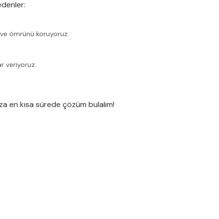
edenler:
ı ve ömrünü koruyoruz.
r veriyoruz.
nuza en kısa sürede çözüm bulalım!