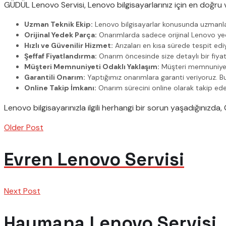
GÜDÜL Lenovo Servisi, Lenovo bilgisayarlarınız için en doğru ve
Uzman Teknik Ekip:
Lenovo bilgisayarlar konusunda uzmanlaşm
Orijinal Yedek Parça:
Onarımlarda sadece orijinal Lenovo yede
Hızlı ve Güvenilir Hizmet:
Arızaları en kısa sürede tespit ediy
Şeffaf Fiyatlandırma:
Onarım öncesinde size detaylı bir fiyat 
Müşteri Memnuniyeti Odaklı Yaklaşım:
Müşteri memnuniyetin
Garantili Onarım:
Yaptığımız onarımlara garanti veriyoruz. Bu s
Online Takip İmkanı:
Onarım sürecini online olarak takip edebi
Lenovo bilgisayarınızla ilgili herhangi bir sorun yaşadığınızd
Older Post
Evren Lenovo Servisi
Next Post
Haymana Lenovo Servisi