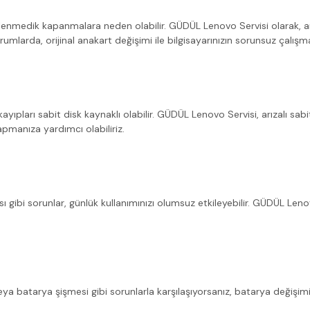
lenmedik kapanmalara neden olabilir. GÜDÜL Lenovo Servisi olarak, an
larda, orijinal anakart değişimi ile bilgisayarınızın sorunsuz çalışma
pları sabit disk kaynaklı olabilir. GÜDÜL Lenovo Servisi, arızalı sabit 
pmanıza yardımcı olabiliriz.
gibi sorunlar, günlük kullanımınızı olumsuz etkileyebilir. GÜDÜL Leno
eya batarya şişmesi gibi sorunlarla karşılaşıyorsanız, batarya değişimi