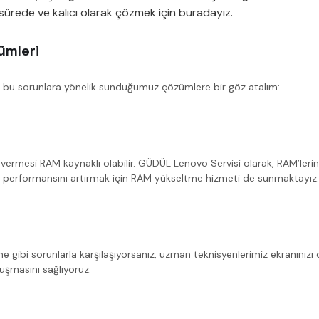
a sürede ve kalıcı olarak çözmek için buradayız.
ümleri
ve bu sorunlara yönelik sunduğumuz çözümlere bir göz atalım:
vermesi RAM kaynaklı olabilir. GÜDÜL Lenovo Servisi olarak, RAM’leriniz
nızın performansını artırmak için RAM yükseltme hizmeti de sunmaktayız.
 gibi sorunlarla karşılaşıyorsanız, uzman teknisyenlerimiz ekranınızı de
vuşmasını sağlıyoruz.