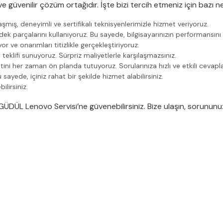
 güvenilir çözüm ortağıdır. İşte bizi tercih etmeniz için bazı n
ış, deneyimli ve sertifikalı teknisyenlerimizle hizmet veriyoruz.
k parçalarını kullanıyoruz. Bu sayede, bilgisayarınızın performansın
or ve onarımları titizlikle gerçekleştiriyoruz.
teklifi sunuyoruz. Sürpriz maliyetlerle karşılaşmazsınız.
i her zaman ön planda tutuyoruz. Sorularınıza hızlı ve etkili cevapla
ayede, içiniz rahat bir şekilde hizmet alabilirsiniz.
lirsiniz.
a, GÜDÜL Lenovo Servisi’ne güvenebilirsiniz. Bize ulaşın, sorunu