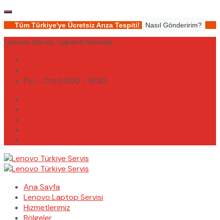
Tüm Türkiye'ye Ücretsiz Arıza Tespiti!
Nasıl Gönderirim?
Lenovo Servis, Garanti Sonrası
(0232) 450 02 02
destek@lenovoturkiyeservis.com
Pzt - Cts 09.00 - 19.30
Ana Sayfa
Lenovo Laptop Servisi
Hizmetlerimiz
Bölgeler