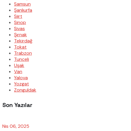
Samsun
Şanlıurfa
Siirt
Sinop
Sivas
Şırnak
Tekirdağ
Tokat
Trabzon
Tunceli
Uşak
Van
Yalova
Yozgat
Zonguldak
Son Yazılar
Nis 06, 2025