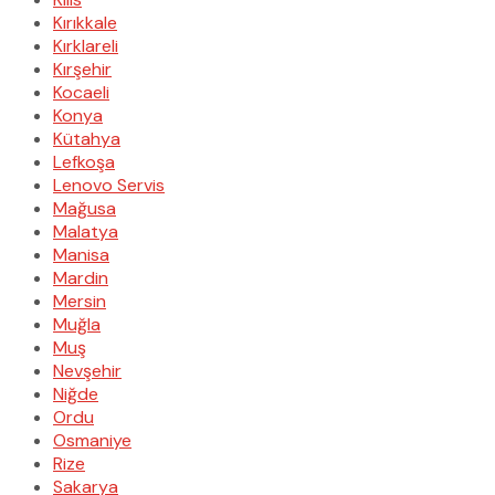
Kırıkkale
Kırklareli
Kırşehir
Kocaeli
Konya
Kütahya
Lefkoşa
Lenovo Servis
Mağusa
Malatya
Manisa
Mardin
Mersin
Muğla
Muş
Nevşehir
Niğde
Ordu
Osmaniye
Rize
Sakarya