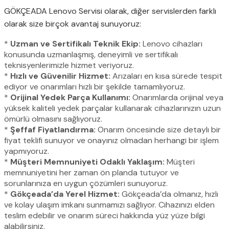
GÖKÇEADA Lenovo Servisi olarak, diğer servislerden farklı
olarak size birçok avantaj sunuyoruz:
*
Uzman ve Sertifikalı Teknik Ekip:
Lenovo cihazları
konusunda uzmanlaşmış, deneyimli ve sertifikalı
teknisyenlerimizle hizmet veriyoruz.
*
Hızlı ve Güvenilir Hizmet:
Arızaları en kısa sürede tespit
ediyor ve onarımları hızlı bir şekilde tamamlıyoruz.
*
Orijinal Yedek Parça Kullanımı:
Onarımlarda orijinal veya
yüksek kaliteli yedek parçalar kullanarak cihazlarınızın uzun
ömürlü olmasını sağlıyoruz.
*
Şeffaf Fiyatlandırma:
Onarım öncesinde size detaylı bir
fiyat teklifi sunuyor ve onayınız olmadan herhangi bir işlem
yapmıyoruz.
*
Müşteri Memnuniyeti Odaklı Yaklaşım:
Müşteri
memnuniyetini her zaman ön planda tutuyor ve
sorunlarınıza en uygun çözümleri sunuyoruz.
*
Gökçeada’da Yerel Hizmet:
Gökçeada’da olmanız, hızlı
ve kolay ulaşım imkanı sunmamızı sağlıyor. Cihazınızı elden
teslim edebilir ve onarım süreci hakkında yüz yüze bilgi
alabilirsiniz.