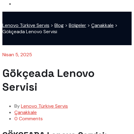
Lenovo Türkiye Servis
>
Blog
>
Bölgeler
>
Çanakkale
>
Gökçeada Lenovo Servisi
Nisan 5, 2025
Gökçeada Lenovo
Servisi
By
Lenovo Türkiye Servis
Çanakkale
0 Comments