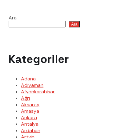
Ara
Ara
Kategoriler
Adana
Adıyaman
Afyonkarahisar
Ağrı
Aksaray
Amasya
Ankara
Antalya
Ardahan
Artvin