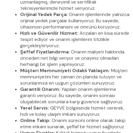
uzmanlaşmış, deneyimli ve sertifikalı
teknisyenlerimizle hizmet veriyoruz.
Orijinal Yedek Parça:
Onarım işlemlerinde yalnızca
orijinal yedek parçalar kullanıyoruz. Bu sayede,
cihazınızın performansını ve ömrünü koruyoruz.
Hızlı ve Güvenilir Hizmet:
Arızaları en kısa sürede
tespit ediyor ve onarım işlemlerini titizlikle
gerçekleştiriyoruz.
Şeffaf Fiyatlandırma:
Onarım maliyeti hakkında
önceden net bilgi veriyor ve onayınız olmadan
herhangi bir işlem yapmıyoruz.
Müşteri Memnuniyeti Odaklı Yaklaşım:
Müşteri
memnuniyetini her zaman ön planda tutuyor ve
sorunlarınıza en uygun çözümleri sunuyoruz.
Garantili Onarım:
Yapılan onarım işlemlerine
garanti veriyoruz. Bu sayede, onarım sonrası
oluşabilecek sorunlara karşı güvence sağlıyoruz.
Yerel Servis:
GEYVE bölgesinde hizmet vererek,
hızlı ve kolay ulaşım imkanı sunuyoruz.
Online Takip:
Onarım sürecini online olarak takip
etme imkanı sunarak, şeffaf bir hizmet sağlıyoruz.
Uygun Fiyatlar:
Kaliteli hizmeti uygun fiyatlarla