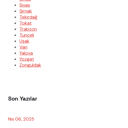
Sivas
Şırnak
Tekirdağ
Tokat
Trabzon
Tunceli
Uşak
Van
Yalova
Yozgat
Zonguldak
Son Yazılar
Nis 06, 2025