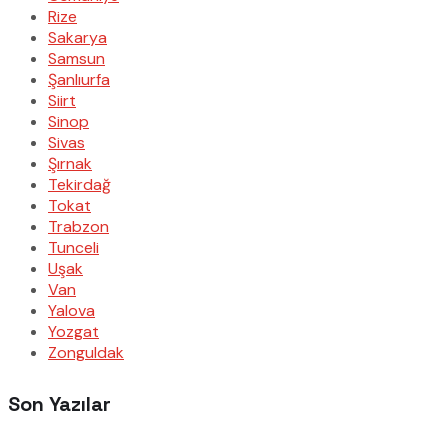
Rize
Sakarya
Samsun
Şanlıurfa
Siirt
Sinop
Sivas
Şırnak
Tekirdağ
Tokat
Trabzon
Tunceli
Uşak
Van
Yalova
Yozgat
Zonguldak
Son Yazılar