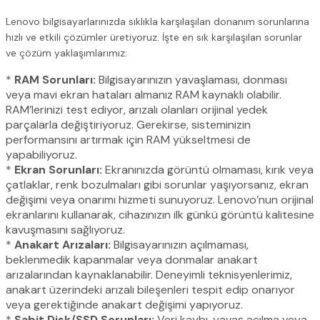
Lenovo bilgisayarlarınızda sıklıkla karşılaşılan donanım sorunlarına
hızlı ve etkili çözümler üretiyoruz. İşte en sık karşılaşılan sorunlar
ve çözüm yaklaşımlarımız:
*
RAM Sorunları:
Bilgisayarınızın yavaşlaması, donması
veya mavi ekran hataları almanız RAM kaynaklı olabilir.
RAM’lerinizi test ediyor, arızalı olanları orijinal yedek
parçalarla değiştiriyoruz. Gerekirse, sisteminizin
performansını artırmak için RAM yükseltmesi de
yapabiliyoruz.
*
Ekran Sorunları:
Ekranınızda görüntü olmaması, kırık veya
çatlaklar, renk bozulmaları gibi sorunlar yaşıyorsanız, ekran
değişimi veya onarımı hizmeti sunuyoruz. Lenovo’nun orijinal
ekranlarını kullanarak, cihazınızın ilk günkü görüntü kalitesine
kavuşmasını sağlıyoruz.
*
Anakart Arızaları:
Bilgisayarınızın açılmaması,
beklenmedik kapanmalar veya donmalar anakart
arızalarından kaynaklanabilir. Deneyimli teknisyenlerimiz,
anakart üzerindeki arızalı bileşenleri tespit edip onarıyor
veya gerektiğinde anakart değişimi yapıyoruz.
*
Sabit Disk/SSD Sorunları:
Veri kaybı, yavaş açılma veya