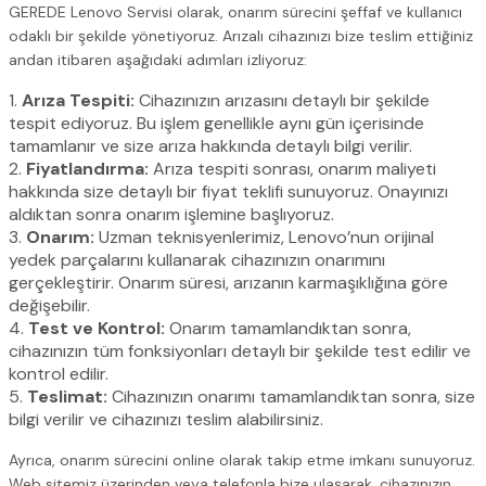
GEREDE Lenovo Servisi olarak, onarım sürecini şeffaf ve kullanıcı
odaklı bir şekilde yönetiyoruz. Arızalı cihazınızı bize teslim ettiğiniz
andan itibaren aşağıdaki adımları izliyoruz:
1.
Arıza Tespiti:
Cihazınızın arızasını detaylı bir şekilde
tespit ediyoruz. Bu işlem genellikle aynı gün içerisinde
tamamlanır ve size arıza hakkında detaylı bilgi verilir.
2.
Fiyatlandırma:
Arıza tespiti sonrası, onarım maliyeti
hakkında size detaylı bir fiyat teklifi sunuyoruz. Onayınızı
aldıktan sonra onarım işlemine başlıyoruz.
3.
Onarım:
Uzman teknisyenlerimiz, Lenovo’nun orijinal
yedek parçalarını kullanarak cihazınızın onarımını
gerçekleştirir. Onarım süresi, arızanın karmaşıklığına göre
değişebilir.
4.
Test ve Kontrol:
Onarım tamamlandıktan sonra,
cihazınızın tüm fonksiyonları detaylı bir şekilde test edilir ve
kontrol edilir.
5.
Teslimat:
Cihazınızın onarımı tamamlandıktan sonra, size
bilgi verilir ve cihazınızı teslim alabilirsiniz.
Ayrıca, onarım sürecini online olarak takip etme imkanı sunuyoruz.
Web sitemiz üzerinden veya telefonla bize ulaşarak, cihazınızın