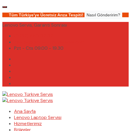
Tüm Türkiye'ye Ücretsiz Arıza Tespiti!
Nasıl Gönderirim?
Lenovo Servis, Garanti Sonrası
(0232) 450 02 02
destek@lenovoturkiyeservis.com
Pzt - Cts 09.00 - 19.30
Ana Sayfa
Lenovo Laptop Servisi
Hizmetlerimiz
Bölgeler