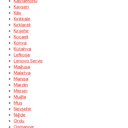
Kastamonu
Kayseri
Kilis
Kırıkkale
Kırklareli
Kırşehir
Kocaeli
Konya
Kütahya
Lefkoşa
Lenovo Servis
Mağusa
Malatya
Manisa
Mardin
Mersin
Muğla
Muş
Nevşehir
Niğde
Ordu
Osmaniye