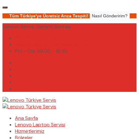
Tüm Türkiye'ye Ücretsiz Arıza Tespiti!
Nasıl Gönderirim?
Lenovo Servis, Garanti Sonrası
(0232) 450 02 02
destek@lenovoturkiyeservis.com
Pzt - Cts 09.00 - 19.30
Ana Sayfa
Lenovo Laptop Servisi
Hizmetlerimiz
Bölgeler