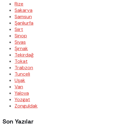
Rize
Sakarya
Samsun
Şanlıurfa
Siirt
Sinop
Sivas
Şırnak
Tekirdağ
Tokat
Trabzon
Tunceli
Uşak
Van
Yalova
Yozgat
Zonguldak
Son Yazılar