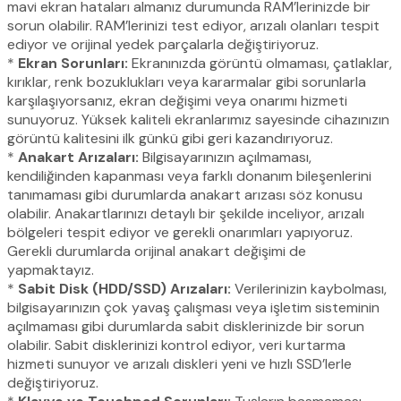
mavi ekran hataları almanız durumunda RAM’lerinizde bir
sorun olabilir. RAM’lerinizi test ediyor, arızalı olanları tespit
ediyor ve orijinal yedek parçalarla değiştiriyoruz.
*
Ekran Sorunları:
Ekranınızda görüntü olmaması, çatlaklar,
kırıklar, renk bozuklukları veya kararmalar gibi sorunlarla
karşılaşıyorsanız, ekran değişimi veya onarımı hizmeti
sunuyoruz. Yüksek kaliteli ekranlarımız sayesinde cihazınızın
görüntü kalitesini ilk günkü gibi geri kazandırıyoruz.
*
Anakart Arızaları:
Bilgisayarınızın açılmaması,
kendiliğinden kapanması veya farklı donanım bileşenlerini
tanımaması gibi durumlarda anakart arızası söz konusu
olabilir. Anakartlarınızı detaylı bir şekilde inceliyor, arızalı
bölgeleri tespit ediyor ve gerekli onarımları yapıyoruz.
Gerekli durumlarda orijinal anakart değişimi de
yapmaktayız.
*
Sabit Disk (HDD/SSD) Arızaları:
Verilerinizin kaybolması,
bilgisayarınızın çok yavaş çalışması veya işletim sisteminin
açılmaması gibi durumlarda sabit disklerinizde bir sorun
olabilir. Sabit disklerinizi kontrol ediyor, veri kurtarma
hizmeti sunuyor ve arızalı diskleri yeni ve hızlı SSD’lerle
değiştiriyoruz.