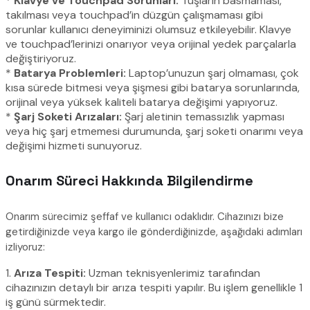
*
Klavye ve Touchpad Sorunları:
Tuşların basmaması,
takılması veya touchpad’in düzgün çalışmaması gibi
sorunlar kullanıcı deneyiminizi olumsuz etkileyebilir. Klavye
ve touchpad’lerinizi onarıyor veya orijinal yedek parçalarla
değiştiriyoruz.
*
Batarya Problemleri:
Laptop’unuzun şarj olmaması, çok
kısa sürede bitmesi veya şişmesi gibi batarya sorunlarında,
orijinal veya yüksek kaliteli batarya değişimi yapıyoruz.
*
Şarj Soketi Arızaları:
Şarj aletinin temassızlık yapması
veya hiç şarj etmemesi durumunda, şarj soketi onarımı veya
değişimi hizmeti sunuyoruz.
Onarım Süreci Hakkında Bilgilendirme
Onarım sürecimiz şeffaf ve kullanıcı odaklıdır. Cihazınızı bize
getirdiğinizde veya kargo ile gönderdiğinizde, aşağıdaki adımları
izliyoruz:
1.
Arıza Tespiti:
Uzman teknisyenlerimiz tarafından
cihazınızın detaylı bir arıza tespiti yapılır. Bu işlem genellikle 1
iş günü sürmektedir.