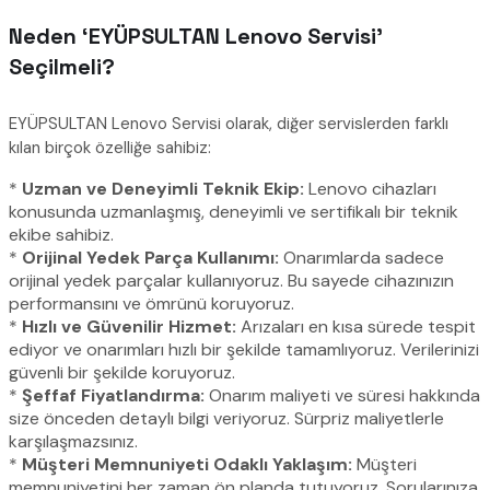
Neden ‘EYÜPSULTAN Lenovo Servisi’
Seçilmeli?
EYÜPSULTAN Lenovo Servisi olarak, diğer servislerden farklı
kılan birçok özelliğe sahibiz:
*
Uzman ve Deneyimli Teknik Ekip:
Lenovo cihazları
konusunda uzmanlaşmış, deneyimli ve sertifikalı bir teknik
ekibe sahibiz.
*
Orijinal Yedek Parça Kullanımı:
Onarımlarda sadece
orijinal yedek parçalar kullanıyoruz. Bu sayede cihazınızın
performansını ve ömrünü koruyoruz.
*
Hızlı ve Güvenilir Hizmet:
Arızaları en kısa sürede tespit
ediyor ve onarımları hızlı bir şekilde tamamlıyoruz. Verilerinizi
güvenli bir şekilde koruyoruz.
*
Şeffaf Fiyatlandırma:
Onarım maliyeti ve süresi hakkında
size önceden detaylı bilgi veriyoruz. Sürpriz maliyetlerle
karşılaşmazsınız.
*
Müşteri Memnuniyeti Odaklı Yaklaşım:
Müşteri
memnuniyetini her zaman ön planda tutuyoruz. Sorularınıza