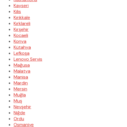
Kayseri
Kilis
Kırıkkale
Kırklareli
Kırşehir
Kocaeli
Konya
Kütahya
Lefkoşa
Lenovo Servis
Mağusa
Malatya
Manisa
Mardin
Mersin
Muğla
Muş
Nevşehir
Niğde
Ordu
Osmaniye