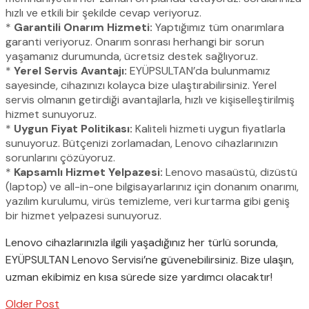
hızlı ve etkili bir şekilde cevap veriyoruz.
*
Garantili Onarım Hizmeti:
Yaptığımız tüm onarımlara
garanti veriyoruz. Onarım sonrası herhangi bir sorun
yaşamanız durumunda, ücretsiz destek sağlıyoruz.
*
Yerel Servis Avantajı:
EYÜPSULTAN’da bulunmamız
sayesinde, cihazınızı kolayca bize ulaştırabilirsiniz. Yerel
servis olmanın getirdiği avantajlarla, hızlı ve kişiselleştirilmiş
hizmet sunuyoruz.
*
Uygun Fiyat Politikası:
Kaliteli hizmeti uygun fiyatlarla
sunuyoruz. Bütçenizi zorlamadan, Lenovo cihazlarınızın
sorunlarını çözüyoruz.
*
Kapsamlı Hizmet Yelpazesi:
Lenovo masaüstü, dizüstü
(laptop) ve all-in-one bilgisayarlarınız için donanım onarımı,
yazılım kurulumu, virüs temizleme, veri kurtarma gibi geniş
bir hizmet yelpazesi sunuyoruz.
Lenovo cihazlarınızla ilgili yaşadığınız her türlü sorunda,
EYÜPSULTAN Lenovo Servisi’ne güvenebilirsiniz. Bize ulaşın,
uzman ekibimiz en kısa sürede size yardımcı olacaktır!
Older Post