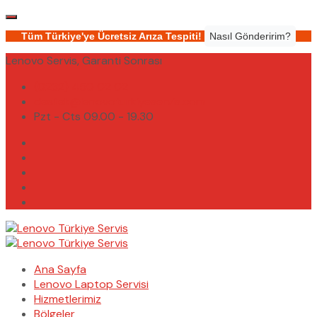
Tüm Türkiye'ye Ücretsiz Arıza Tespiti!
Nasıl Gönderirim?
Lenovo Servis, Garanti Sonrası
(0232) 450 02 02
destek@lenovoturkiyeservis.com
Pzt - Cts 09.00 - 19.30
Ana Sayfa
Lenovo Laptop Servisi
Hizmetlerimiz
Bölgeler