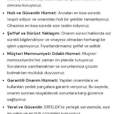
ömrünü koruyoruz.
Hızlı ve Güvenilir Hizmet:
Arızaları en kısa sürede
tespit ediyor ve onarımları hızlı bir şekilde tamamlıyoruz.
Cihazınızı en kısa sürede size teslim ediyoruz.
Şeffaf ve Dürüst Yaklaşım:
Onarım süreci hakkında sizi
sürekli bilgilendiriyor ve onayınız olmadan herhangi bir
işlem yapmıyoruz. Fiyatlandırmamız şeffaf ve adildir.
Müşteri Memnuniyeti Odaklı Hizmet:
Müşteri
memnuniyetini her zaman ön planda tutuyoruz.
Sorularınızı yanıtlamaktan ve sorunlarınıza çözüm
bulmaktan mutluluk duyuyoruz.
Garantili Onarım Hizmeti:
Yapılan onarımlara ve
kullanılan yedek parçalara garanti veriyoruz. Bu sayede,
onarım sonrası oluşabilecek sorunlara karşı güvence
sağlıyoruz.
Yerel ve Güvenilir:
ERFELEK’te yerleşik servisimizle, size
en yakın ve en hızlı çözümleri sunuyoruz.