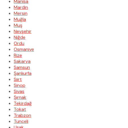
Manisa
Mardin
Mersin
Muğla
Muş
Nevşehir
Niğde
Ordu
Osmaniye
Rize
Sakarya
Samsun
Şanlıurfa
Siirt
Sinop
Sivas
Şırnak
Tekirdağ
Tokat
Trabzon
Tunceli
Uşak