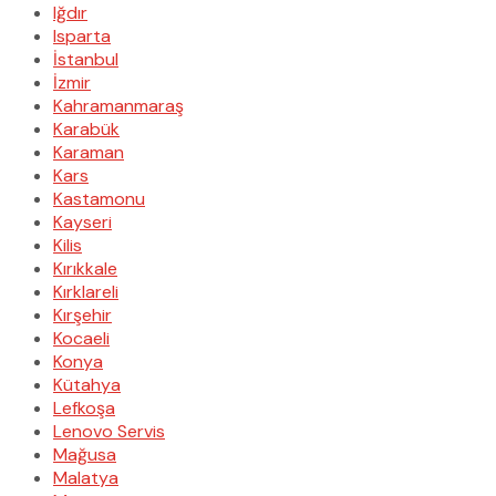
Iğdır
Isparta
İstanbul
İzmir
Kahramanmaraş
Karabük
Karaman
Kars
Kastamonu
Kayseri
Kilis
Kırıkkale
Kırklareli
Kırşehir
Kocaeli
Konya
Kütahya
Lefkoşa
Lenovo Servis
Mağusa
Malatya