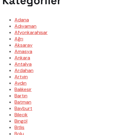
Kategoriler
Adana
Adıyaman
Afyonkarahisar
Ağrı
Aksaray
Amasya
Ankara
Antalya
Ardahan
Artvin
Aydın
Balıkesir
Bartın
Batman
Bayburt
Bilecik
Bingöl
Bitlis
Bolu