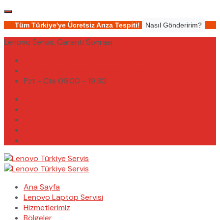
Tüm Türkiye'ye Ücretsiz Arıza Tespiti!
Nasıl Gönderirim?
Lenovo Servis, Garanti Sonrası
(0232) 450 02 02
destek@lenovoturkiyeservis.com
Pzt - Cts 09.00 - 19.30
Ana Sayfa
Lenovo Laptop Servisi
Hizmetlerimiz
Bölgeler