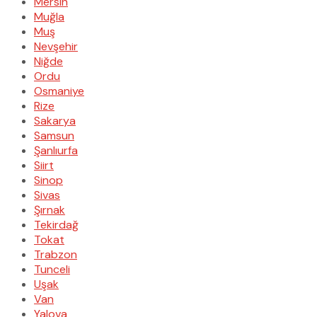
Mersin
Muğla
Muş
Nevşehir
Niğde
Ordu
Osmaniye
Rize
Sakarya
Samsun
Şanlıurfa
Siirt
Sinop
Sivas
Şırnak
Tekirdağ
Tokat
Trabzon
Tunceli
Uşak
Van
Yalova