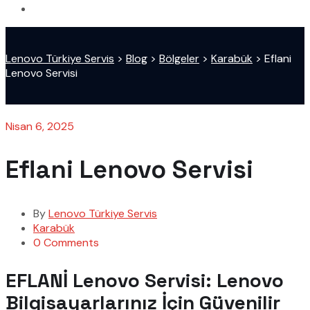
Lenovo Türkiye Servis
>
Blog
>
Bölgeler
>
Karabük
>
Eflani
Lenovo Servisi
Nisan 6, 2025
Eflani Lenovo Servisi
By
Lenovo Türkiye Servis
Karabük
0 Comments
EFLANİ Lenovo Servisi: Lenovo
Bilgisayarlarınız İçin Güvenilir