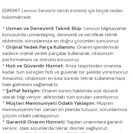
EDREMİT Lenovo Servisi’ni tercih etmeniz için birçok neden
bulunmaktadır:
*
Uzman ve Deneyimli Teknik Ekip:
Lenovo bilgisayarlar
konusunda uzmanlaşmış, deneyimli ve sertifikalı teknik
ekibimizle, sorunlarınıza en doğru çözümleri sunuyoruz.
*
Orijinal Yedek Parça Kullanımı:
Onarım işlemlerinde
sadece orijinal yedek parçalar kullanarak, cihazınızın
performansını ve ömrünü koruyoruz.
*
Hızlı ve Güvenilir Hizmet:
Arıza tespitinden onarıma
kadar tüm süreçleri hızlı ve güvenilir bir şekilde yönetiyoruz.
Amacımız, cihazınızın en kısa sürede tekrar kullanıma hazır
hale gelmesini sağlamaktır.
*
Şeffaf İletişim:
Onarım süreci hakkında size düzenli
olarak bilgi veriyor, aklınızdaki tüm soruları yanıtlıyoruz.
*
Müşteri Memnuniyeti Odaklı Yaklaşım:
Müşteri
memnuniyetini her zaman ön planda tutuyor, sorunlarınıza
çözüm odaklı yaklaşıyoruz.
*
Garantili Onarım Hizmeti:
Yapılan onarımlara garanti
veriyor, olası sorunlarda tekrar destek sağlıyoruz.