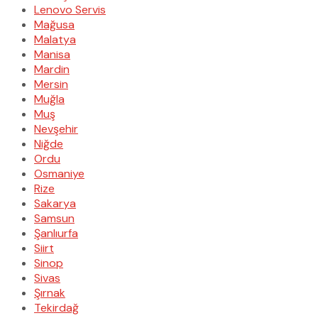
Lenovo Servis
Mağusa
Malatya
Manisa
Mardin
Mersin
Muğla
Muş
Nevşehir
Niğde
Ordu
Osmaniye
Rize
Sakarya
Samsun
Şanlıurfa
Siirt
Sinop
Sivas
Şırnak
Tekirdağ