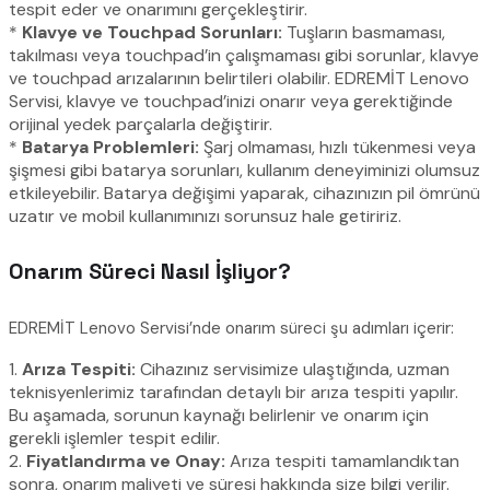
tespit eder ve onarımını gerçekleştirir.
*
Klavye ve Touchpad Sorunları:
Tuşların basmaması,
takılması veya touchpad’in çalışmaması gibi sorunlar, klavye
ve touchpad arızalarının belirtileri olabilir. EDREMİT Lenovo
Servisi, klavye ve touchpad’inizi onarır veya gerektiğinde
orijinal yedek parçalarla değiştirir.
*
Batarya Problemleri:
Şarj olmaması, hızlı tükenmesi veya
şişmesi gibi batarya sorunları, kullanım deneyiminizi olumsuz
etkileyebilir. Batarya değişimi yaparak, cihazınızın pil ömrünü
uzatır ve mobil kullanımınızı sorunsuz hale getiririz.
Onarım Süreci Nasıl İşliyor?
EDREMİT Lenovo Servisi’nde onarım süreci şu adımları içerir:
1.
Arıza Tespiti:
Cihazınız servisimize ulaştığında, uzman
teknisyenlerimiz tarafından detaylı bir arıza tespiti yapılır.
Bu aşamada, sorunun kaynağı belirlenir ve onarım için
gerekli işlemler tespit edilir.
2.
Fiyatlandırma ve Onay:
Arıza tespiti tamamlandıktan
sonra, onarım maliyeti ve süresi hakkında size bilgi verilir.