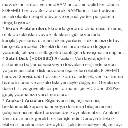
mavi ekran hatası vermesi RAM arızasının belirtileri olabilir.
EDREMİT Lenovo Servisi olarak, RAM’lerinizi test ediyor,
arızalı olanları tespit ediyor ve orijinal yedek parçalarla
değiştiriyoruz.
*
Ekran Problemleri:
Ekranda görüntü olmaması, titreme,
renk bozuklukları veya kırık ekran gibi sorunlarla
karşılaşıyorsanız, uzman teknisyenlerimiz ekranınızı detaylı
bir şekilde inceler. Gerekli durumlarda ekran değişimi
yaparak, cihazınızın ilk günkü canlılığına kavuşmasını sağlarız.
*
Sabit Disk (HDD/SSD) Arızaları:
Veri kaybı, işletim
sisteminin başlamaması veya dosyalara erişimde sorun
yaşanması sabit disk arızasının işaretleri olabilir. EDREMİT
Lenovo Servisi, sabit diskinizi kontrol ederek, veri kurtarma
hizmeti sunar ve arızalı diski yenisiyle değiştirir. Gerekirse,
daha hızlı ve güvenilir bir performans için HDD’den SSD’ye
geçiş yapmanıza yardımcı oluruz.
*
Anakart Arızaları:
Bilgisayarın hiç açılmaması,
beklenmedik kapanmalar veya donanım bileşenlerinin
çalışmaması anakart arızasından kaynaklanabilir. Anakart
tamiri, uzmanlık gerektiren bir işlemdir. Deneyimli teknik
ekibimiz, anakartınızı detaylı bir şekilde inceleyerek, arızayı