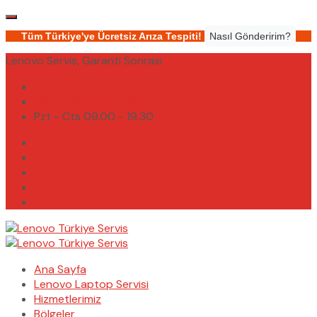
Tüm Türkiye'ye Ücretsiz Arıza Tespiti!
Nasıl Gönderirim?
Lenovo Servis, Garanti Sonrası
(0232) 450 02 02
destek@lenovoturkiyeservis.com
Pzt - Cts 09.00 - 19.30
Ana Sayfa
Lenovo Laptop Servisi
Hizmetlerimiz
Bölgeler