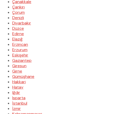
Çanakkale
Çankırı
Çorum
Denizli
Diyarbakır
Düzce
Edirne
Elazığ
Erzincan
Erzurum
Eskişehir
Gaziantep
Giresun
Girne
Gümüşhane
Hakkari
Hatay
Iğdır
Isparta
İstanbul
İzmir
Kahramanmaraş