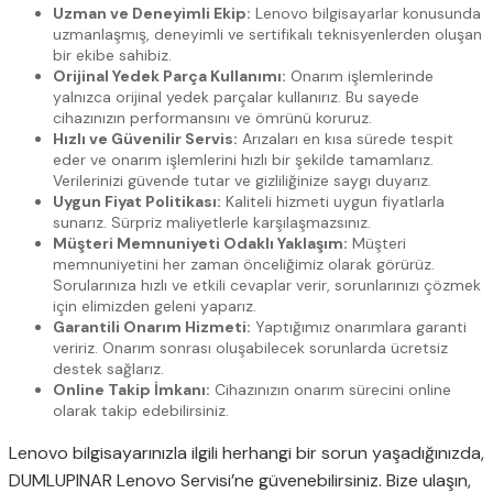
Uzman ve Deneyimli Ekip:
Lenovo bilgisayarlar konusunda
uzmanlaşmış, deneyimli ve sertifikalı teknisyenlerden oluşan
bir ekibe sahibiz.
Orijinal Yedek Parça Kullanımı:
Onarım işlemlerinde
yalnızca orijinal yedek parçalar kullanırız. Bu sayede
cihazınızın performansını ve ömrünü koruruz.
Hızlı ve Güvenilir Servis:
Arızaları en kısa sürede tespit
eder ve onarım işlemlerini hızlı bir şekilde tamamlarız.
Verilerinizi güvende tutar ve gizliliğinize saygı duyarız.
Uygun Fiyat Politikası:
Kaliteli hizmeti uygun fiyatlarla
sunarız. Sürpriz maliyetlerle karşılaşmazsınız.
Müşteri Memnuniyeti Odaklı Yaklaşım:
Müşteri
memnuniyetini her zaman önceliğimiz olarak görürüz.
Sorularınıza hızlı ve etkili cevaplar verir, sorunlarınızı çözmek
için elimizden geleni yaparız.
Garantili Onarım Hizmeti:
Yaptığımız onarımlara garanti
veririz. Onarım sonrası oluşabilecek sorunlarda ücretsiz
destek sağlarız.
Online Takip İmkanı:
Cihazınızın onarım sürecini online
olarak takip edebilirsiniz.
Lenovo bilgisayarınızla ilgili herhangi bir sorun yaşadığınızda,
DUMLUPINAR Lenovo Servisi’ne güvenebilirsiniz. Bize ulaşın,