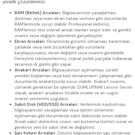
yönelik çözümlerimiz:
RAM (Bellek) Arızaları:
Bilgisayarınızın yavaşlaması,
donması veya mavi ekran hatası vermesi gibi durumlarda
RAM’lerinizde sorun olabilir. Profesyonel ekibimiz,
RAM’lerinizi test ederek arızalı olanları tespit eder ve gerekli
onarım veya değişim işlemlerini gerçekleştirir.
Ekran Arızaları:
Ekranınızda görüntü olmaması, kararmalar,
çatlaklar veya renk bozuklukları gibi sorunlarla
karşılaşıyorsanız, ekran değişimi veya onarımı gerekebilir.
Deneyimli teknisyenlerimiz, orijinal yedek parçalar kullanarak
ekranınızı ilk günkü gibi yapar.
Anakart Arızaları:
Bilgisayarınızın açılmaması, sürekli
yeniden başlaması veya bazı donanımların çalışmaması gibi
durumlarda anakartınızda sorun olabilir. Anakart onarımı,
uzmanlık gerektiren bir işlemdir. DUMLUPINAR Lenovo Servisi
olarak, anakart arızalarını titizlikle inceler ve en uygun
onarım yöntemini uygularız.
Sabit Disk (HDD/SSD) Arızaları:
Verilerinizin kaybolması,
bilgisayarınızın yavaşlaması veya işletim sisteminin
açılmaması gibi durumlarda sabit diskinizde sorun olabilir.
Arızalı sabit disklerinizi onarır, veri kurtarma hizmeti sunar ve
gerekirse yeni bir sabit disk ile değiştiririz.
Şarj Soketi Arızaları:
Dizüstü bilgisayarınızın şarj olmaması