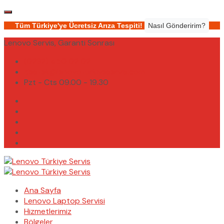
Tüm Türkiye'ye Ücretsiz Arıza Tespiti!
Nasıl Gönderirim?
Lenovo Servis, Garanti Sonrası
(0232) 450 02 02
destek@lenovoturkiyeservis.com
Pzt - Cts 09.00 - 19.30
Ana Sayfa
Lenovo Laptop Servisi
Hizmetlerimiz
Bölgeler