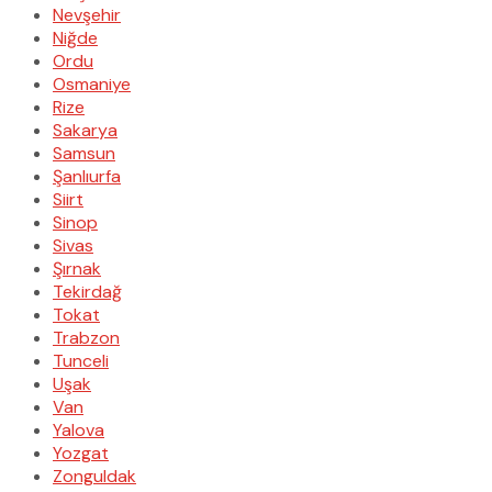
Nevşehir
Niğde
Ordu
Osmaniye
Rize
Sakarya
Samsun
Şanlıurfa
Siirt
Sinop
Sivas
Şırnak
Tekirdağ
Tokat
Trabzon
Tunceli
Uşak
Van
Yalova
Yozgat
Zonguldak