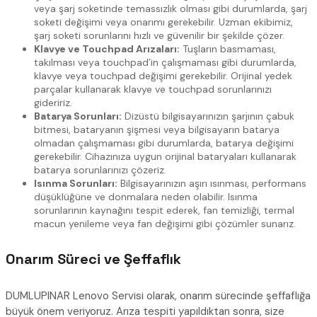
veya şarj soketinde temassızlık olması gibi durumlarda, şarj
soketi değişimi veya onarımı gerekebilir. Uzman ekibimiz,
şarj soketi sorunlarını hızlı ve güvenilir bir şekilde çözer.
Klavye ve Touchpad Arızaları:
Tuşların basmaması,
takılması veya touchpad’in çalışmaması gibi durumlarda,
klavye veya touchpad değişimi gerekebilir. Orijinal yedek
parçalar kullanarak klavye ve touchpad sorunlarınızı
gideririz.
Batarya Sorunları:
Dizüstü bilgisayarınızın şarjının çabuk
bitmesi, bataryanın şişmesi veya bilgisayarın batarya
olmadan çalışmaması gibi durumlarda, batarya değişimi
gerekebilir. Cihazınıza uygun orijinal bataryaları kullanarak
batarya sorunlarınızı çözeriz.
Isınma Sorunları:
Bilgisayarınızın aşırı ısınması, performans
düşüklüğüne ve donmalara neden olabilir. Isınma
sorunlarının kaynağını tespit ederek, fan temizliği, termal
macun yenileme veya fan değişimi gibi çözümler sunarız.
Onarım Süreci ve Şeffaflık
DUMLUPINAR Lenovo Servisi olarak, onarım sürecinde şeffaflığa
büyük önem veriyoruz. Arıza tespiti yapıldıktan sonra, size