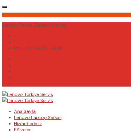
Lenovo Servis, Garanti Sonrası
(0232) 450 02 02
destek@lenovoturkiyeservis.com
Pzt - Cts 09.00 - 19.30
Ana Sayfa
Lenovo Laptop Servisi
Hizmetlerimiz
Bölgeler