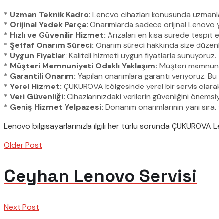
*
Uzman Teknik Kadro:
Lenovo cihazları konusunda uzmanlaşm
*
Orijinal Yedek Parça:
Onarımlarda sadece orijinal Lenovo y
*
Hızlı ve Güvenilir Hizmet:
Arızaları en kısa sürede tespit e
*
Şeffaf Onarım Süreci:
Onarım süreci hakkında size düzenli 
*
Uygun Fiyatlar:
Kaliteli hizmeti uygun fiyatlarla sunuyoruz.
*
Müşteri Memnuniyeti Odaklı Yaklaşım:
Müşteri memnuniye
*
Garantili Onarım:
Yapılan onarımlara garanti veriyoruz. Bu
*
Yerel Hizmet:
ÇUKUROVA bölgesinde yerel bir servis olarak, hı
*
Veri Güvenliği:
Cihazlarınızdaki verilerin güvenliğini önemsi
*
Geniş Hizmet Yelpazesi:
Donanım onarımlarının yanı sıra, 
Lenovo bilgisayarlarınızla ilgili her türlü sorunda ÇUKUROVA Le
Older Post
Ceyhan Lenovo Servisi
Next Post