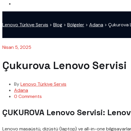
Lenovo Türkiye Servis
>
Blog
>
Bölgeler
>
Adana
>
Çukurova L
Nisan 5, 2025
Çukurova Lenovo Servisi
By
Lenovo Türkiye Servis
Adana
0 Comments
ÇUKUROVA Lenovo Servisi: Lenovo 
Lenovo masaüstü, dizüstü (laptop) ve all-in-one bilgisayarlar