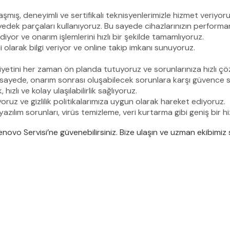
ış, deneyimli ve sertifikalı teknisyenlerimizle hizmet veriyoru
edek parçaları kullanıyoruz. Bu sayede cihazlarınızın perform
diyor ve onarım işlemlerini hızlı bir şekilde tamamlıyoruz.
olarak bilgi veriyor ve online takip imkanı sunuyoruz.
tini her zaman ön planda tutuyoruz ve sorunlarınıza hızlı çö
 sayede, onarım sonrası oluşabilecek sorunlara karşı güvence s
zlı ve kolay ulaşılabilirlik sağlıyoruz.
yoruz ve gizlilik politikalarımıza uygun olarak hareket ediyoruz.
yazılım sorunları, virüs temizleme, veri kurtarma gibi geniş bir
novo Servisi’ne güvenebilirsiniz. Bize ulaşın ve uzman ekibimiz 