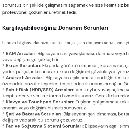
sorunsuz bir şekilde çalışmasını sağlamak ve size kesintisiz b
profesyonel çözümler üretmektedir.
Karşılaşabileceğiniz Donanım Sorunları
Lenovo bilgisayarlarınızda sıklıkla karşılaşılan donanım sorunlarına 
*
RAM Arızaları:
Bilgisayarınızın yavaşlaması, donması veya hi
veya değişimi gerçekleştirir.
*
Ekran Sorunları:
Ekranda görüntü olmaması, kararmalar, çatl
yedek parçalar kullanarak ekran değişimini güvenle yapıyoruz
*
Anakart Arızaları:
Bilgisayarın açılmaması, kendiliğinden k
üzerindeki arızalı bileşenleri tespit ederek onarımını sağlar.
*
Sabit Disk (HDD/SSD) Arızaları:
Veri kaybı, yavaş açılma ve
tespit eder ve veri kurtarma hizmeti sunarız. Gerekli durumlard
*
Klavye ve Touchpad Sorunları:
Tuşların çalışmaması, takı
onarımı veya değişimi hizmeti sunuyoruz.
*
Şarj ve Batarya Sorunları:
Bilgisayarın şarj olmaması, batar
değişim yaparak bu sorunu çözüyoruz.
*
Fan ve Soğutma Sistemi Sorunları:
Bilgisayarın aşırı ısı