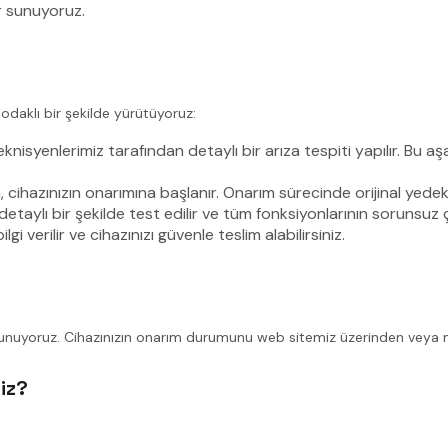
r sunuyoruz.
odaklı bir şekilde yürütüyoruz:
knisyenlerimiz tarafından detaylı bir arıza tespiti yapılır. Bu a
azınızın onarımına başlanır. Onarım sürecinde orijinal yedek parça
aylı bir şekilde test edilir ve tüm fonksiyonlarının sorunsuz ç
 verilir ve cihazınızı güvenle teslim alabilirsiniz.
unuyoruz. Cihazınızın onarım durumunu web sitemiz üzerinden veya müşt
iz?