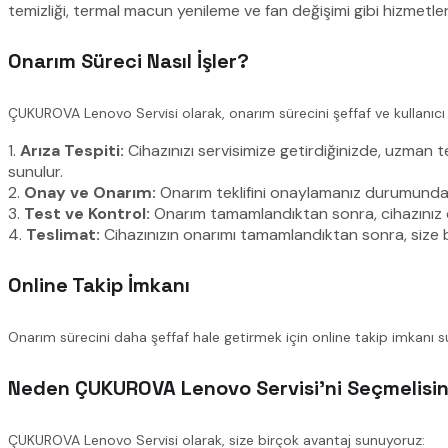
temizliği, termal macun yenileme ve fan değişimi gibi hizmetle
Onarım Süreci Nasıl İşler?
ÇUKUROVA Lenovo Servisi olarak, onarım sürecini şeffaf ve kullanıcı 
1.
Arıza Tespiti:
Cihazınızı servisimize getirdiğinizde, uzman te
sunulur.
2.
Onay ve Onarım:
Onarım teklifini onaylamanız durumunda, cih
3.
Test ve Kontrol:
Onarım tamamlandıktan sonra, cihazınız det
4.
Teslimat:
Cihazınızın onarımı tamamlandıktan sonra, size bilgi
Online Takip İmkanı
Onarım sürecini daha şeffaf hale getirmek için online takip imkanı s
Neden ÇUKUROVA Lenovo Servisi’ni Seçmelisin
ÇUKUROVA Lenovo Servisi olarak, size birçok avantaj sunuyoruz: