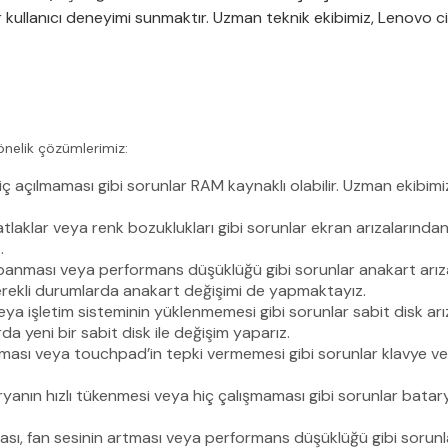
ir kullanıcı deneyimi sunmaktır. Uzman teknik ekibimiz, Lenovo c
yönelik çözümlerimiz:
ç açılmaması gibi sorunlar RAM kaynaklı olabilir. Uzman ekibimiz
aklar veya renk bozuklukları gibi sorunlar ekran arızalarından
.
apanması veya performans düşüklüğü gibi sorunlar anakart arıza
 Gerekli durumlarda anakart değişimi de yapmaktayız.
ya işletim sisteminin yüklenmemesi gibi sorunlar sabit disk arız
a yeni bir sabit disk ile değişim yaparız.
lması veya touchpad’in tepki vermemesi gibi sorunlar klavye v
yanın hızlı tükenmesi veya hiç çalışmaması gibi sorunlar batarya
nması, fan sesinin artması veya performans düşüklüğü gibi sorun