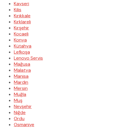
Kayseri
Kilis
Kırıkkale
Kırklareli
Kırşehir
Kocaeli
Konya
Kütahya
Lefkoşa
Lenovo Servis
Mağusa
Malatya
Manisa
Mardin
Mersin
Muğla
Muş
Nevşehir
Niğde
Ordu
Osmaniye