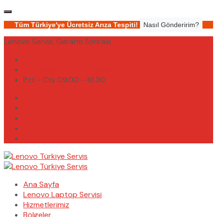
Tüm Türkiye'ye Ücretsiz Arıza Tespiti!
Nasıl Gönderirim?
Lenovo Servis, Garanti Sonrası
(0232) 450 02 02
destek@lenovoturkiyeservis.com
Pzt - Cts 09.00 - 19.30
Ana Sayfa
Lenovo Laptop Servisi
Hizmetlerimiz
Bölgeler