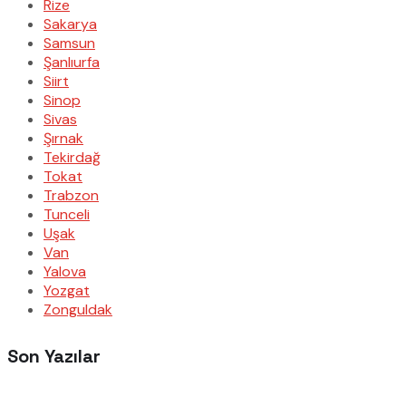
Rize
Sakarya
Samsun
Şanlıurfa
Siirt
Sinop
Sivas
Şırnak
Tekirdağ
Tokat
Trabzon
Tunceli
Uşak
Van
Yalova
Yozgat
Zonguldak
Son Yazılar