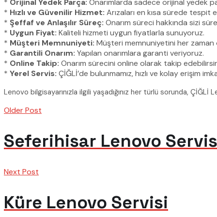
*
Orijinal Yedek Parça:
Onarımlarda sadece orijinal yedek pa
*
Hızlı ve Güvenilir Hizmet:
Arızaları en kısa sürede tespit e
*
Şeffaf ve Anlaşılır Süreç:
Onarım süreci hakkında sizi sürekl
*
Uygun Fiyat:
Kaliteli hizmeti uygun fiyatlarla sunuyoruz.
*
Müşteri Memnuniyeti:
Müşteri memnuniyetini her zaman 
*
Garantili Onarım:
Yapılan onarımlara garanti veriyoruz.
*
Online Takip:
Onarım sürecini online olarak takip edebilirsin
*
Yerel Servis:
ÇİĞLİ’de bulunmamız, hızlı ve kolay erişim imka
Lenovo bilgisayarınızla ilgili yaşadığınız her türlü sorunda, ÇİĞLİ
Older Post
Seferihisar Lenovo Servis
Next Post
Küre Lenovo Servisi