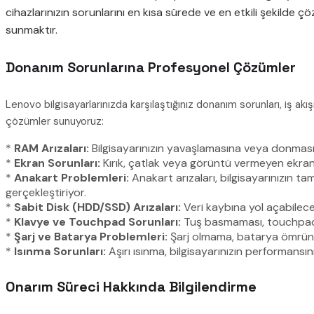
cihazlarınızın sorunlarını en kısa sürede ve en etkili şekilde 
sunmaktır.
Donanım Sorunlarına Profesyonel Çözümler
Lenovo bilgisayarlarınızda karşılaştığınız donanım sorunları, iş akış
çözümler sunuyoruz:
*
RAM Arızaları:
Bilgisayarınızın yavaşlamasına veya donmasına
*
Ekran Sorunları:
Kırık, çatlak veya görüntü vermeyen ekranla
*
Anakart Problemleri:
Anakart arızaları, bilgisayarınızın t
gerçekleştiriyor.
*
Sabit Disk (HDD/SSD) Arızaları:
Veri kaybına yol açabilecek
*
Klavye ve Touchpad Sorunları:
Tuş basmaması, touchpad’in
*
Şarj ve Batarya Problemleri:
Şarj olmama, batarya ömrünün
*
Isınma Sorunları:
Aşırı ısınma, bilgisayarınızın performansın
Onarım Süreci Hakkında Bilgilendirme