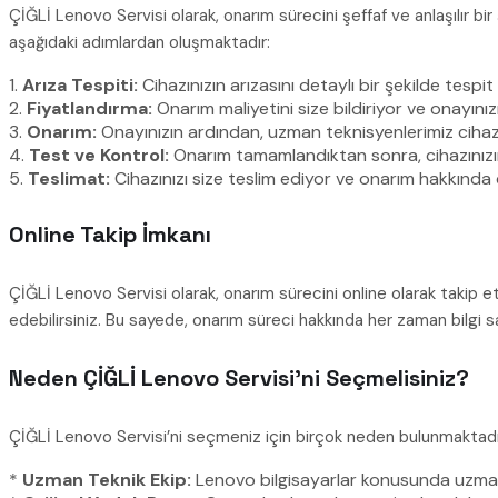
ÇİĞLİ Lenovo Servisi olarak, onarım sürecini şeffaf ve anlaşılır bi
aşağıdaki adımlardan oluşmaktadır:
1.
Arıza Tespiti:
Cihazınızın arızasını detaylı bir şekilde tespit
2.
Fiyatlandırma:
Onarım maliyetini size bildiriyor ve onayınızı
3.
Onarım:
Onayınızın ardından, uzman teknisyenlerimiz cihazı
4.
Test ve Kontrol:
Onarım tamamlandıktan sonra, cihazınızın
5.
Teslimat:
Cihazınızı size teslim ediyor ve onarım hakkında d
Online Takip İmkanı
ÇİĞLİ Lenovo Servisi olarak, onarım sürecini online olarak takip e
edebilirsiniz. Bu sayede, onarım süreci hakkında her zaman bilgi sah
Neden ÇİĞLİ Lenovo Servisi’ni Seçmelisiniz?
ÇİĞLİ Lenovo Servisi’ni seçmeniz için birçok neden bulunmaktadı
*
Uzman Teknik Ekip:
Lenovo bilgisayarlar konusunda uzmanla