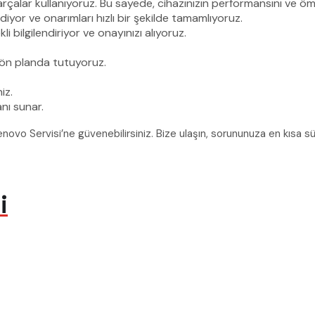
rçalar kullanıyoruz. Bu sayede, cihazınızın performansını ve ö
diyor ve onarımları hızlı bir şekilde tamamlıyoruz.
i bilgilendiriyor ve onayınızı alıyoruz.
ön planda tutuyoruz.
iz.
nı sunar.
 Lenovo Servisi’ne güvenebilirsiniz. Bize ulaşın, sorununuza en kısa
i