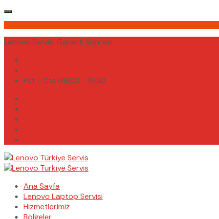
Lenovo Servis, Garanti Sonrası
(0232) 450 02 02
destek@lenovoturkiyeservis.com
Pzt - Cts 09.00 - 19.30
Ana Sayfa
Lenovo Laptop Servisi
Hizmetlerimiz
Bölgeler