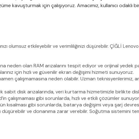
çözüme kavuşturmak için çalışıyoruz. Amacımız, kullanıcı odaklı 
ınızı olumsuz etkileyebilir ve verimliliğinizi düşürebilir. ÇİĞLİ Leno
 neden olan RAM arızalarını tespit ediyor ve orijinal yedek par
rınız için hızlı ve güvenilir ekran değişimi hizmeti sunuyoruz.
amamen çalışmamasına neden olabilir. Uzman teknisyenlerimiz, ana
 sabit disk arızalarında, veri kurtarma hizmetimizle birlikte di
 çalışmaması gibi sorunlarda, hızlı ve etkili çözümler sunuyor
 kısalması gibi sorunlarda, batarya değişimi veya şarj devres
ı düşürebilir ve donanıma zarar verebilir. Soğutma sistemini temi