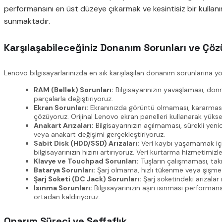
performansını en üst düzeye çıkarmak ve kesintisiz bir kullan
sunmaktadır.
Karşılaşabileceğiniz Donanım Sorunları ve Çöz
Lenovo bilgisayarlarınızda en sık karşılaşılan donanım sorunlarına yö
RAM (Bellek) Sorunları:
Bilgisayarınızın yavaşlaması, donm
parçalarla değiştiriyoruz.
Ekran Sorunları:
Ekranınızda görüntü olmaması, kararması, 
çözüyoruz. Orijinal Lenovo ekran panelleri kullanarak yüksek
Anakart Arızaları:
Bilgisayarınızın açılmaması, sürekli ye
veya anakart değişimi gerçekleştiriyoruz.
Sabit Disk (HDD/SSD) Arızaları:
Veri kaybı yaşamamak için,
bilgisayarınızın hızını artırıyoruz. Veri kurtarma hizmetimizl
Klavye ve Touchpad Sorunları:
Tuşların çalışmaması, tak
Batarya Sorunları:
Şarj olmama, hızlı tükenme veya şişme g
Şarj Soketi (DC Jack) Sorunları:
Şarj soketindeki arızala
Isınma Sorunları:
Bilgisayarınızın aşırı ısınması perform
ortadan kaldırıyoruz.
Onarım Süreci ve Şeffaflık