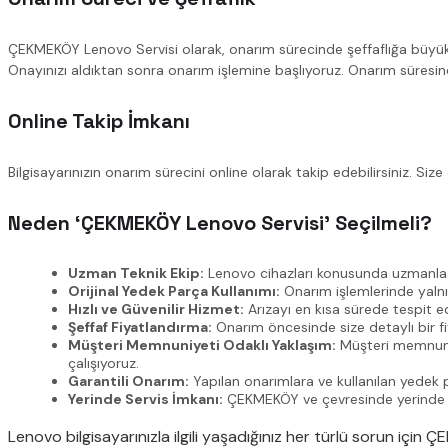
ÇEKMEKÖY Lenovo Servisi olarak, onarım sürecinde şeffaflığa büyük ö
Onayınızı aldıktan sonra onarım işlemine başlıyoruz. Onarım süresinc
Online Takip İmkanı
Bilgisayarınızın onarım sürecini online olarak takip edebilirsiniz. 
Neden ‘ÇEKMEKÖY Lenovo Servisi’ Seçilmeli?
Uzman Teknik Ekip:
Lenovo cihazları konusunda uzmanlaşmış
Orijinal Yedek Parça Kullanımı:
Onarım işlemlerinde yalnı
Hızlı ve Güvenilir Hizmet:
Arızayı en kısa sürede tespit ed
Şeffaf Fiyatlandırma:
Onarım öncesinde size detaylı bir fiy
Müşteri Memnuniyeti Odaklı Yaklaşım:
Müşteri memnuniye
çalışıyoruz.
Garantili Onarım:
Yapılan onarımlara ve kullanılan yedek 
Yerinde Servis İmkanı:
ÇEKMEKÖY ve çevresinde yerinde serv
Lenovo bilgisayarınızla ilgili yaşadığınız her türlü sorun için