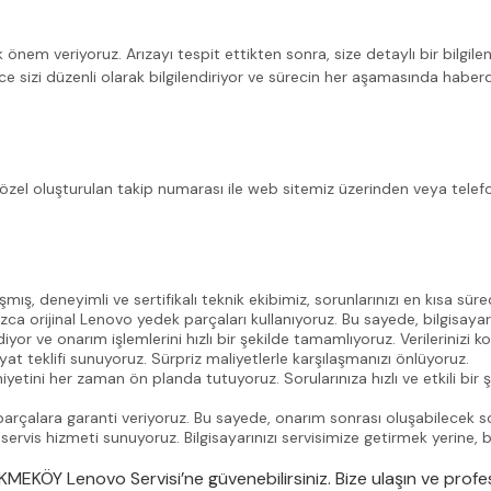
nem veriyoruz. Arızayı tespit ettikten sonra, size detaylı bir bilgil
e sizi düzenli olarak bilgilendiriyor ve sürecin her aşamasında haberd
Size özel oluşturulan takip numarası ile web sitemiz üzerinden veya te
, deneyimli ve sertifikalı teknik ekibimiz, sorunlarınızı en kısa süred
zca orijinal Lenovo yedek parçaları kullanıyoruz. Bu sayede, bilgisaya
iyor ve onarım işlemlerini hızlı bir şekilde tamamlıyoruz. Verilerinizi 
at teklifi sunuyoruz. Sürpriz maliyetlerle karşılaşmanızı önlüyoruz.
tini her zaman ön planda tutuyoruz. Sorularınıza hızlı ve etkili bir 
parçalara garanti veriyoruz. Bu sayede, onarım sonrası oluşabilecek s
is hizmeti sunuyoruz. Bilgisayarınızı servisimize getirmek yerine, bi
 ÇEKMEKÖY Lenovo Servisi’ne güvenebilirsiniz. Bize ulaşın ve prof