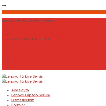
Lenovo Servis, Garanti Sonrası
(0232) 450 02 02
destek@lenovoturkiyeservis.com
Pzt - Cts 09.00 - 19.30
Ana Sayfa
Lenovo Laptop Servisi
Hizmetlerimiz
Bölgeler