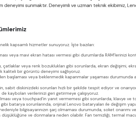
ım deneyimi sunmaktır. Deneyimli ve uzman teknik ekibimiz, Len
ümlerimiz
nelik kapsamlı hizmetler sunuyoruz. İşte bazıları:
ası veya mavi ekran hatası vermesi gibi durumlarda RAM’lerinizi kontrol 
çatlaklar veya renk bozuklukları gibi sorunlarda, ekran değişimi, ekra
 kaliteli bir görüntü deneyimi sağlıyoruz.
niden başlaması veya beklenmedik kapanmalar yaşaması durumunda anaka
 sabit diskinizdeki sorunları hızlı bir şekilde tespit ediyor ve onarı
e de kaybolan verilerinizi geri getirmeye çalışıyoruz.
ılması veya touchpad’in yanıt vermemesi gibi sorunlarda, klavye ve 
ibi batarya sorunlarında, orijinal Lenovo bataryaları ile değişim yapa
r nedeniyle bilgisayarınızın şarj olmaması durumunda, soket onarımı 
ans düşüklüğüne ve donmalara neden olabilir. Fan temizliği, termal 