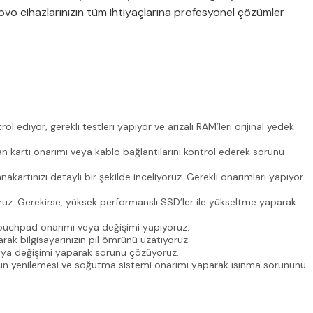
ovo cihazlarınızın tüm ihtiyaçlarına profesyonel çözümler
ediyor, gerekli testleri yapıyor ve arızalı RAM’leri orijinal yedek
n kartı onarımı veya kablo bağlantılarını kontrol ederek sorunu
rtınızı detaylı bir şekilde inceliyoruz. Gerekli onarımları yapıyor
yoruz. Gerekirse, yüksek performanslı SSD’ler ile yükseltme yaparak
touchpad onarımı veya değişimi yapıyoruz.
rak bilgisayarınızın pil ömrünü uzatıyoruz.
veya değişimi yaparak sorunu çözüyoruz.
macun yenilemesi ve soğutma sistemi onarımı yaparak ısınma sorununu