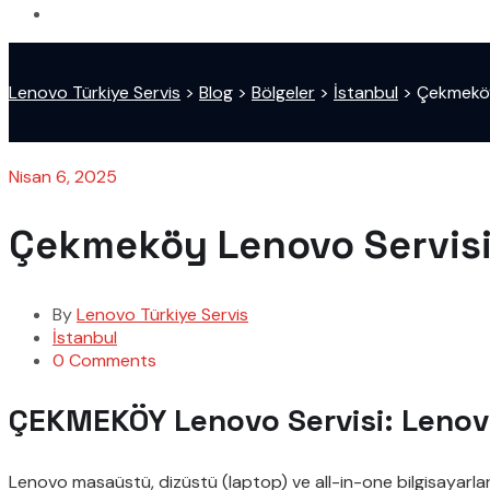
Lenovo Türkiye Servis
>
Blog
>
Bölgeler
>
İstanbul
>
Çekmeköy
Nisan 6, 2025
Çekmeköy Lenovo Servis
By
Lenovo Türkiye Servis
İstanbul
0 Comments
ÇEKMEKÖY Lenovo Servisi: Lenovo 
Lenovo masaüstü, dizüstü (laptop) ve all-in-one bilgisayarlar