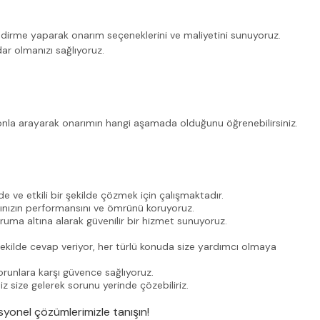
endirme yaparak onarım seçeneklerini ve maliyetini sunuyoruz.
ar olmanızı sağlıyoruz.
lefonla arayarak onarımın hangi aşamada olduğunu öğrenebilirsiniz.
e ve etkili bir şekilde çözmek için çalışmaktadır.
rınızın performansını ve ömrünü koruyoruz.
koruma altına alarak güvenilir bir hizmet sunuyoruz.
şekilde cevap veriyor, her türlü konuda size yardımcı olmaya
orunlara karşı güvence sağlıyoruz.
z size gelerek sorunu yerinde çözebiliriz.
esyonel çözümlerimizle tanışın!