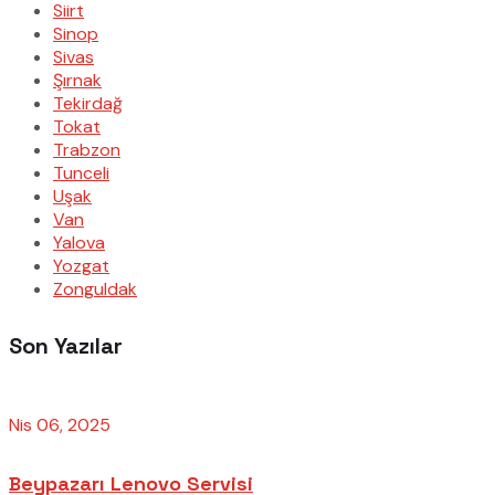
Siirt
Sinop
Sivas
Şırnak
Tekirdağ
Tokat
Trabzon
Tunceli
Uşak
Van
Yalova
Yozgat
Zonguldak
Son Yazılar
Nis 06, 2025
Beypazarı Lenovo Servisi