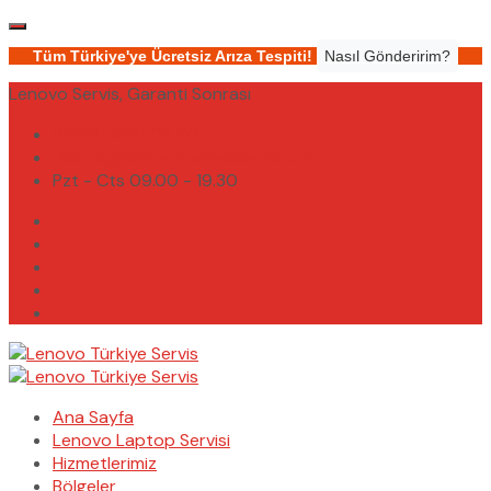
Tüm Türkiye'ye Ücretsiz Arıza Tespiti!
Nasıl Gönderirim?
Lenovo Servis, Garanti Sonrası
(0232) 450 02 02
destek@lenovoturkiyeservis.com
Pzt - Cts 09.00 - 19.30
Ana Sayfa
Lenovo Laptop Servisi
Hizmetlerimiz
Bölgeler