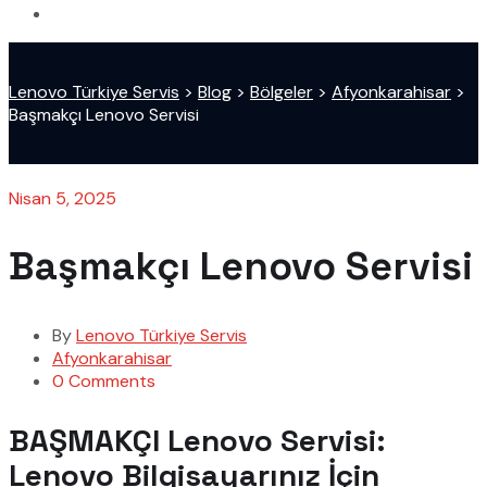
Lenovo Türkiye Servis
>
Blog
>
Bölgeler
>
Afyonkarahisar
>
Başmakçı Lenovo Servisi
Nisan 5, 2025
Başmakçı Lenovo Servisi
By
Lenovo Türkiye Servis
Afyonkarahisar
0 Comments
BAŞMAKÇI Lenovo Servisi:
Lenovo Bilgisayarınız İçin