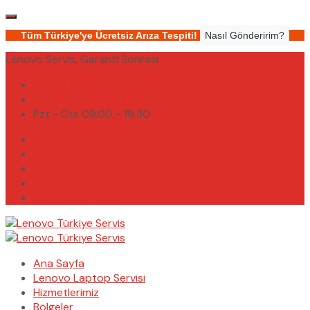
Tüm Türkiye'ye Ücretsiz Arıza Tespiti!
Nasıl Gönderirim?
Lenovo Servis, Garanti Sonrası
(0232) 450 02 02
destek@lenovoturkiyeservis.com
Pzt - Cts 09.00 - 19.30
Ana Sayfa
Lenovo Laptop Servisi
Hizmetlerimiz
Bölgeler