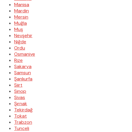
Manisa
Mardin
Mersin
Muğla
Muş
Nevşehir
Niğde
Ordu
Osmaniye
Rize
Sakarya
Samsun
Şanlıurfa
Siirt
Sinop
Sivas
Şırnak
Tekirdağ
Tokat
Trabzon
Tunceli