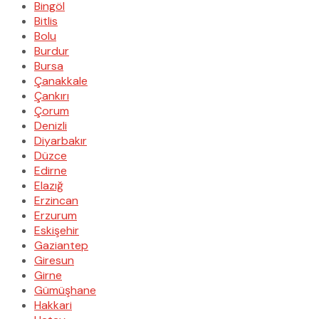
Bingöl
Bitlis
Bolu
Burdur
Bursa
Çanakkale
Çankırı
Çorum
Denizli
Diyarbakır
Düzce
Edirne
Elazığ
Erzincan
Erzurum
Eskişehir
Gaziantep
Giresun
Girne
Gümüşhane
Hakkari