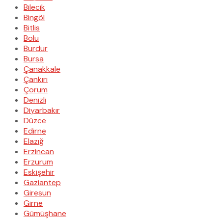
Bilecik
Bingöl
Bitlis
Bolu
Burdur
Bursa
Çanakkale
Çankırı
Çorum
Denizli
Diyarbakır
Düzce
Edirne
Elazığ
Erzincan
Erzurum
Eskişehir
Gaziantep
Giresun
Girne
Gümüşhane