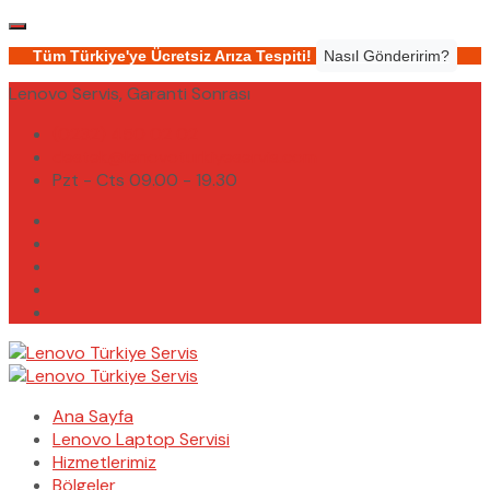
Tüm Türkiye'ye Ücretsiz Arıza Tespiti!
Nasıl Gönderirim?
Lenovo Servis, Garanti Sonrası
(0232) 450 02 02
destek@lenovoturkiyeservis.com
Pzt - Cts 09.00 - 19.30
Ana Sayfa
Lenovo Laptop Servisi
Hizmetlerimiz
Bölgeler