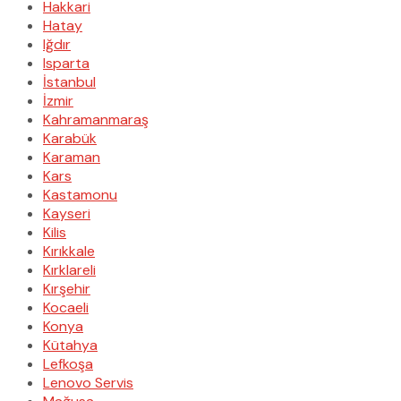
Hakkari
Hatay
Iğdır
Isparta
İstanbul
İzmir
Kahramanmaraş
Karabük
Karaman
Kars
Kastamonu
Kayseri
Kilis
Kırıkkale
Kırklareli
Kırşehir
Kocaeli
Konya
Kütahya
Lefkoşa
Lenovo Servis