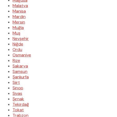
Mağusa
Malatya
Manisa
Mardin
Mersin
Muğla
Muş
Nevşehir
Niğde
Ordu
Osmaniye
Rize
Sakarya
Samsun
Şanlıurfa
Siirt
Sinop
Sivas
Şırnak
Tekirdağ
Tokat
Trabzon