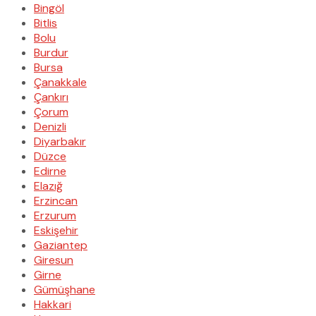
Bingöl
Bitlis
Bolu
Burdur
Bursa
Çanakkale
Çankırı
Çorum
Denizli
Diyarbakır
Düzce
Edirne
Elazığ
Erzincan
Erzurum
Eskişehir
Gaziantep
Giresun
Girne
Gümüşhane
Hakkari