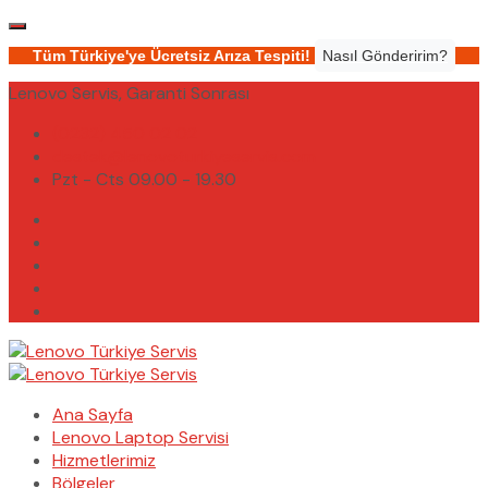
Tüm Türkiye'ye Ücretsiz Arıza Tespiti!
Nasıl Gönderirim?
Lenovo Servis, Garanti Sonrası
(0232) 450 02 02
destek@lenovoturkiyeservis.com
Pzt - Cts 09.00 - 19.30
Ana Sayfa
Lenovo Laptop Servisi
Hizmetlerimiz
Bölgeler