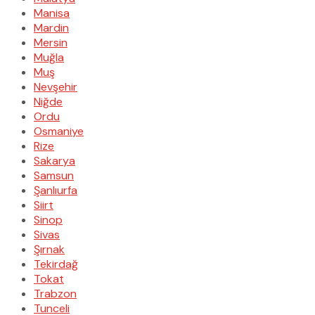
Manisa
Mardin
Mersin
Muğla
Muş
Nevşehir
Niğde
Ordu
Osmaniye
Rize
Sakarya
Samsun
Şanlıurfa
Siirt
Sinop
Sivas
Şırnak
Tekirdağ
Tokat
Trabzon
Tunceli