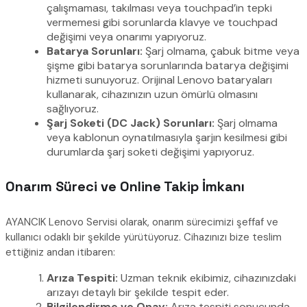
çalışmaması, takılması veya touchpad’in tepki
vermemesi gibi sorunlarda klavye ve touchpad
değişimi veya onarımı yapıyoruz.
Batarya Sorunları:
Şarj olmama, çabuk bitme veya
şişme gibi batarya sorunlarında batarya değişimi
hizmeti sunuyoruz. Orijinal Lenovo bataryaları
kullanarak, cihazınızın uzun ömürlü olmasını
sağlıyoruz.
Şarj Soketi (DC Jack) Sorunları:
Şarj olmama
veya kablonun oynatılmasıyla şarjın kesilmesi gibi
durumlarda şarj soketi değişimi yapıyoruz.
Onarım Süreci ve Online Takip İmkanı
AYANCIK Lenovo Servisi olarak, onarım sürecimizi şeffaf ve
kullanıcı odaklı bir şekilde yürütüyoruz. Cihazınızı bize teslim
ettiğiniz andan itibaren:
Arıza Tespiti:
Uzman teknik ekibimiz, cihazınızdaki
arızayı detaylı bir şekilde tespit eder.
Bilgilendirme ve Onay:
Arıza tespiti sonucunda,