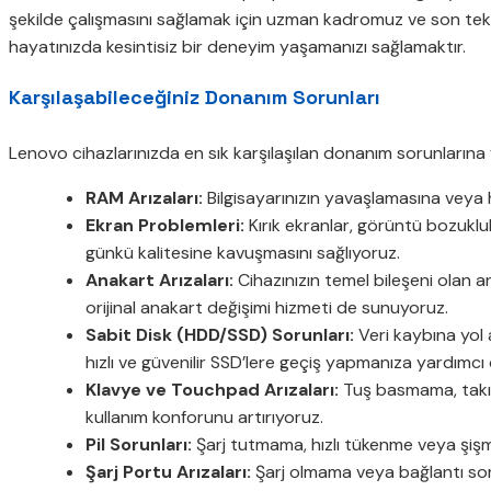
şekilde çalışmasını sağlamak için uzman kadromuz ve son teknolo
hayatınızda kesintisiz bir deneyim yaşamanızı sağlamaktır.
Karşılaşabileceğiniz Donanım Sorunları
Lenovo cihazlarınızda en sık karşılaşılan donanım sorunların
RAM Arızaları:
Bilgisayarınızın yavaşlamasına veya 
Ekran Problemleri:
Kırık ekranlar, görüntü bozuklukl
günkü kalitesine kavuşmasını sağlıyoruz.
Anakart Arızaları:
Cihazınızın temel bileşeni olan 
orijinal anakart değişimi hizmeti de sunuyoruz.
Sabit Disk (HDD/SSD) Sorunları:
Veri kaybına yol 
hızlı ve güvenilir SSD’lere geçiş yapmanıza yardımcı
Klavye ve Touchpad Arızaları:
Tuş basmama, takılm
kullanım konforunu artırıyoruz.
Pil Sorunları:
Şarj tutmama, hızlı tükenme veya şişme 
Şarj Portu Arızaları:
Şarj olmama veya bağlantı soru