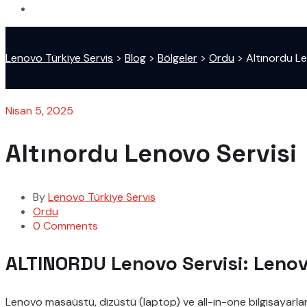
Lenovo Türkiye Servis
>
Blog
>
Bölgeler
>
Ordu
>
Altınordu Le
Nisan 5, 2025
Altınordu Lenovo Servisi
By
Lenovo Türkiye Servis
Ordu
0 Comments
ALTINORDU Lenovo Servisi: Lenovo
Lenovo masaüstü, dizüstü (laptop) ve all-in-one bilgisayarlar