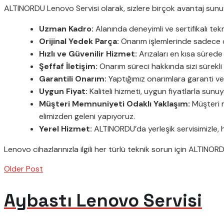
ALTINORDU Lenovo Servisi olarak, sizlere birçok avantaj sunu
Uzman Kadro:
Alanında deneyimli ve sertifikalı tek
Orijinal Yedek Parça:
Onarım işlemlerinde sadece or
Hızlı ve Güvenilir Hizmet:
Arızaları en kısa sürede
Şeffaf İletişim:
Onarım süreci hakkında sizi sürekli
Garantili Onarım:
Yaptığımız onarımlara garanti ve
Uygun Fiyat:
Kaliteli hizmeti, uygun fiyatlarla sunu
Müşteri Memnuniyeti Odaklı Yaklaşım:
Müşteri m
elimizden geleni yapıyoruz.
Yerel Hizmet:
ALTINORDU’da yerleşik servisimizle, h
Lenovo cihazlarınızla ilgili her türlü teknik sorun için ALTINOR
Older Post
Aybastı Lenovo Servisi