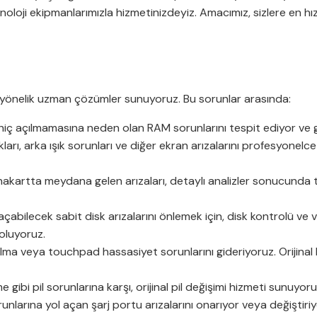
ji ekipmanlarımızla hizmetinizdeyiz. Amacımız, sizlere en hızlı,
a yönelik uzman çözümler sunuyoruz. Bu sorunlar arasında:
hiç açılmamasına neden olan RAM sorunlarını tespit ediyor ve ge
arı, arka ışık sorunları ve diğer ekran arızalarını profesyonelce 
anakartta meydana gelen arızaları, detaylı analizler sonucunda 
açabilecek sabit disk arızalarını önlemek için, disk kontrolü v
 oluyoruz.
a veya touchpad hassasiyet sorunlarını gideriyoruz. Orijinal k
gibi pil sorunlarına karşı, orijinal pil değişimi hizmeti sunuyoru
nlarına yol açan şarj portu arızalarını onarıyor veya değiştiriy