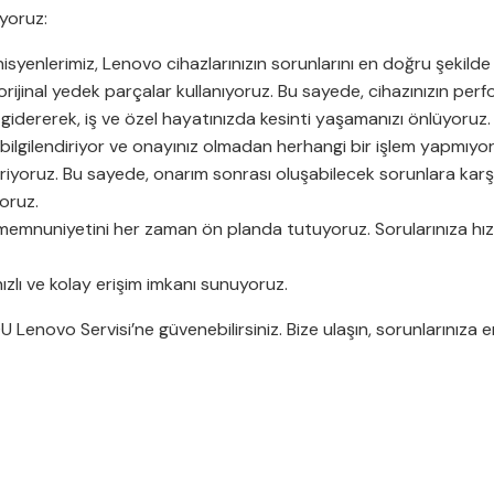
yoruz:
nisyenlerimiz, Lenovo cihazlarınızın sorunlarını en doğru şekilde
ijinal yedek parçalar kullanıyoruz. Bu sayede, cihazınızın per
 gidererek, iş ve özel hayatınızda kesinti yaşamanızı önlüyoruz.
 bilgilendiriyor ve onayınız olmadan herhangi bir işlem yapmıyor
riyoruz. Bu sayede, onarım sonrası oluşabilecek sorunlara karş
yoruz.
emnuniyetini her zaman ön planda tutuyoruz. Sorularınıza hızlı v
ızlı ve kolay erişim imkanı sunuyoruz.
DU Lenovo Servisi’ne güvenebilirsiniz. Bize ulaşın, sorunlarınıza