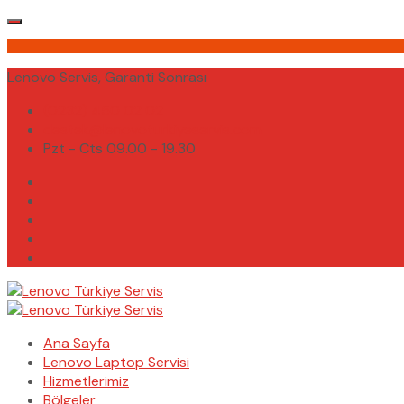
Lenovo Servis, Garanti Sonrası
(0232) 450 02 02
destek@lenovoturkiyeservis.com
Pzt - Cts 09.00 - 19.30
Ana Sayfa
Lenovo Laptop Servisi
Hizmetlerimiz
Bölgeler