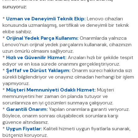
sunuyoruz:
*
Uzman ve Deneyimli Teknik Ekip:
Lenovo cihazları
konusunda uzmanlaşmış, sertifikalı ve deneyimli bir teknik
ekibe sahibiz.
*
Orijinal Yedek Parça Kullanımı:
Onarımlarda yalnızca
Lenovo’nun orijinal yedek parçalarını kullanarak, cihazınızın
uzun ömürlü olmasını sağlıyoruz.
*
Hızlı ve Güvenilir Hizmet:
Arızaları hızlı bir şekilde tespit
ediyor ve en kısa sürede onarımını gerçekleştiriyoruz.
*
Şeffaf ve Dürüst Yaklaşım:
Onarım süreci hakkında sizi
sürekli bilgilendiriyor ve onayınız olmadan herhangi bir işlem
yapmıyoruz.
*
Müşteri Memnuniyeti Odaklı Hizmet:
Müşteri
memnuniyetini her zaman ön planda tutuyor ve
sorunlarınıza en iyi çözümleri sunmaya çalışıyoruz.
*
Garantili Onarım:
Yapılan onarımlara garanti veriyoruz.
Böylece, onarım sonrası oluşabilecek sorunlara karşı
güvence altındasınız.
*
Uygun Fiyatlar:
Kaliteli hizmeti uygun fiyatlarla sunarak,
bütçenizi koruyoruz.