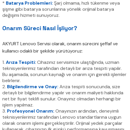
*
Batarya Problemleri:
Şarj olmama, hızlı tükenme veya
şişme gibi batarya sorunlarına yönelik orijinal batarya
değişimi hizmeti sunuyoruz.
Onarım Süreci Nasıl İşliyor?
AKYURT Lenovo Servisi olarak, onarım sürecini şeffaf ve
kullanıcı odaklı bir şekilde yürütüyoruz:
1.
Arıza Tespiti:
Cihazınız servisimize ulaştığında, uzman
teknisyenlerimiz tarafından detaylı bir arıza tespiti yapılır.
Bu aşamada, sorunun kaynağı ve onarım için gerekli işlemler
belirlenir.
2.
Bilgilendirme ve Onay:
Arıza tespiti sonucunda, size
detaylı bir bilgilendirme yapılır ve onarım maliyeti hakkında
net bir fiyat teklifi sunulur. Onayınız olmadan herhangi bir
işlem yapılmaz.
3.
Profesyonel Onarım:
Onayınızın ardından, deneyimli
teknisyenlerimiz tarafından Lenovo standartlarına uygun
olarak onarım işlemi gerçekleştirilir. Orijinal yedek parçalar
kullanarak, cihazınızın ilk günkü performansına kavuşmasını