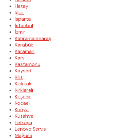
Hatay
Iğdır
Isparta
İstanbul
İzmir
Kahramanmaraş
Karabük
Karaman
Kars
Kastamonu
Kayseri
Kilis
Kırıkkale
Kırklareli
Kırşehir
Kocaeli
Konya
Kütahya
Lefkoşa
Lenovo Servis
Mağusa