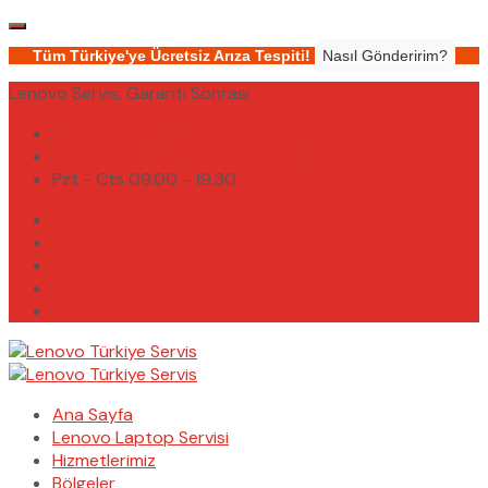
Tüm Türkiye'ye Ücretsiz Arıza Tespiti!
Nasıl Gönderirim?
Lenovo Servis, Garanti Sonrası
(0232) 450 02 02
destek@lenovoturkiyeservis.com
Pzt - Cts 09.00 - 19.30
Ana Sayfa
Lenovo Laptop Servisi
Hizmetlerimiz
Bölgeler