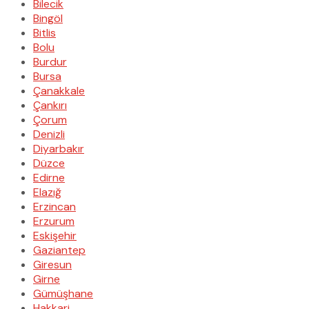
Bilecik
Bingöl
Bitlis
Bolu
Burdur
Bursa
Çanakkale
Çankırı
Çorum
Denizli
Diyarbakır
Düzce
Edirne
Elazığ
Erzincan
Erzurum
Eskişehir
Gaziantep
Giresun
Girne
Gümüşhane
Hakkari