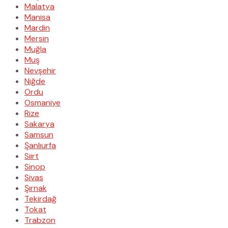
Malatya
Manisa
Mardin
Mersin
Muğla
Muş
Nevşehir
Niğde
Ordu
Osmaniye
Rize
Sakarya
Samsun
Şanlıurfa
Siirt
Sinop
Sivas
Şırnak
Tekirdağ
Tokat
Trabzon