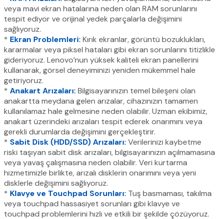
veya mavi ekran hatalarına neden olan RAM sorunlarını
tespit ediyor ve orijinal yedek parçalarla değişimini
sağlıyoruz.
*
Ekran Problemleri:
Kırık ekranlar, görüntü bozuklukları,
kararmalar veya piksel hataları gibi ekran sorunlarını titizlikle
gideriyoruz. Lenovo’nun yüksek kaliteli ekran panellerini
kullanarak, görsel deneyiminizi yeniden mükemmel hale
getiriyoruz.
*
Anakart Arızaları:
Bilgisayarınızın temel bileşeni olan
anakartta meydana gelen arızalar, cihazınızın tamamen
kullanılamaz hale gelmesine neden olabilir. Uzman ekibimiz,
anakart üzerindeki arızaları tespit ederek onarımını veya
gerekli durumlarda değişimini gerçekleştirir.
*
Sabit Disk (HDD/SSD) Arızaları:
Verilerinizi kaybetme
riski taşıyan sabit disk arızaları, bilgisayarınızın açılmamasına
veya yavaş çalışmasına neden olabilir. Veri kurtarma
hizmetimizle birlikte, arızalı disklerin onarımını veya yeni
disklerle değişimini sağlıyoruz.
*
Klavye ve Touchpad Sorunları:
Tuş basmaması, takılma
veya touchpad hassasiyet sorunları gibi klavye ve
touchpad problemlerini hızlı ve etkili bir şekilde çözüyoruz.