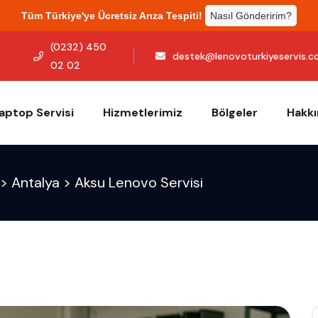
Tüm Türkiye'ye Ücretsiz Arıza Tespiti!
Nasıl Gönderirim?
(0232) 450
destek@lenovoturkiyeservis.
02 02
aptop Servisi
Hizmetlerimiz
Bölgeler
Hakk
>
Antalya
>
Aksu Lenovo Servisi