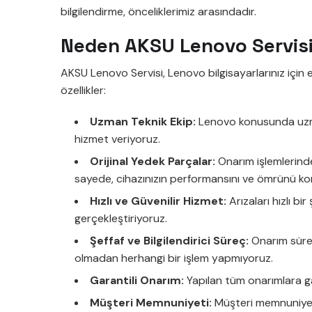
bilgilendirme, önceliklerimiz arasındadır.
Neden AKSU Lenovo Servisi’
AKSU Lenovo Servisi, Lenovo bilgisayarlarınız için e
özellikler:
Uzman Teknik Ekip:
Lenovo konusunda uzman
hizmet veriyoruz.
Orijinal Yedek Parçalar:
Onarım işlemlerinde
sayede, cihazınızın performansını ve ömrünü ko
Hızlı ve Güvenilir Hizmet:
Arızaları hızlı bi
gerçekleştiriyoruz.
Şeffaf ve Bilgilendirici Süreç:
Onarım sürec
olmadan herhangi bir işlem yapmıyoruz.
Garantili Onarım:
Yapılan tüm onarımlara ga
Müşteri Memnuniyeti:
Müşteri memnuniyeti,