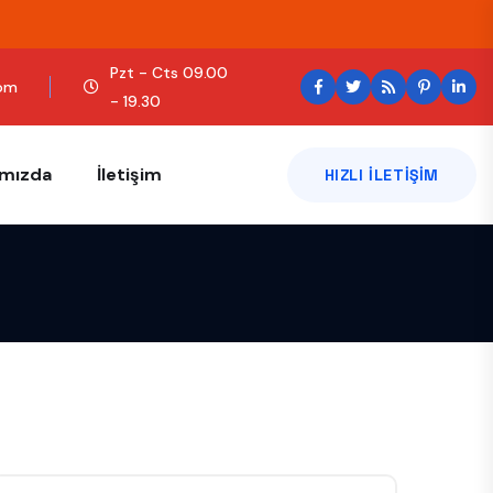
Pzt - Cts 09.00
com
- 19.30
ımızda
İletişim
HIZLI ILETIŞIM