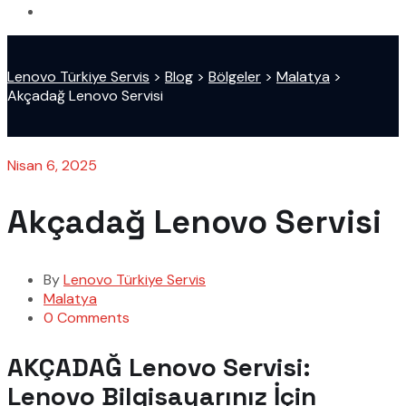
Lenovo Türkiye Servis
>
Blog
>
Bölgeler
>
Malatya
>
Akçadağ Lenovo Servisi
Nisan 6, 2025
Akçadağ Lenovo Servisi
By
Lenovo Türkiye Servis
Malatya
0 Comments
AKÇADAĞ Lenovo Servisi:
Lenovo Bilgisayarınız İçin