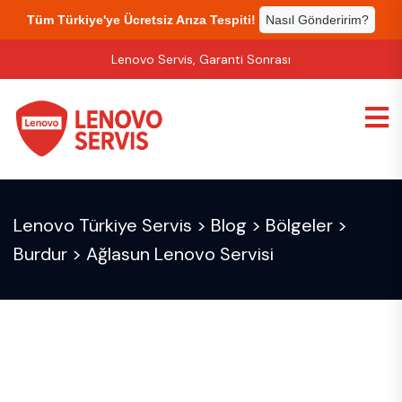
Tüm Türkiye'ye Ücretsiz Arıza Tespiti!
Nasıl Gönderirim?
Lenovo Servis, Garanti Sonrası
Lenovo Türkiye Servis
>
Blog
>
Bölgeler
>
Burdur
>
Ağlasun Lenovo Servisi