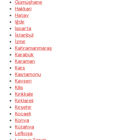
Gümüşhane
Hakkari
Hatay
Iğdır
Isparta
İstanbul
İzmir
Kahramanmaraş
Karabük
Karaman
Kars
Kastamonu
Kayseri
Kilis
Kırıkkale
Kırklareli
Kırşehir
Kocaeli
Konya
Kütahya
Lefkoşa
Lenovo Servis