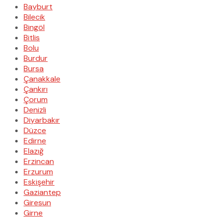
Bayburt
Bilecik
Bingöl
Bitlis
Bolu
Burdur
Bursa
Çanakkale
Çankırı
Çorum
Denizli
Diyarbakır
Düzce
Edirne
Elazığ
Erzincan
Erzurum
Eskişehir
Gaziantep
Giresun
Girne