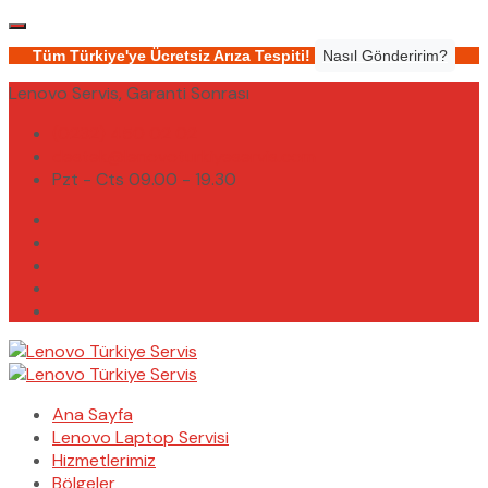
Tüm Türkiye'ye Ücretsiz Arıza Tespiti!
Nasıl Gönderirim?
Lenovo Servis, Garanti Sonrası
(0232) 450 02 02
destek@lenovoturkiyeservis.com
Pzt - Cts 09.00 - 19.30
Ana Sayfa
Lenovo Laptop Servisi
Hizmetlerimiz
Bölgeler