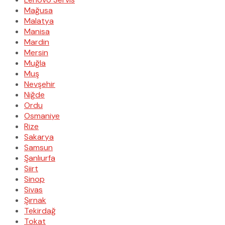
Mağusa
Malatya
Manisa
Mardin
Mersin
Muğla
Muş
Nevşehir
Niğde
Ordu
Osmaniye
Rize
Sakarya
Samsun
Şanlıurfa
Siirt
Sinop
Sivas
Şırnak
Tekirdağ
Tokat